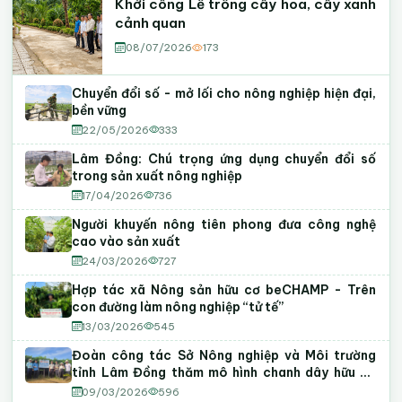
Khởi công Lễ trồng cây hoa, cây xanh
cảnh quan
08/07/2026
173
Chuyển đổi số - mở lối cho nông nghiệp hiện đại,
bền vững
22/05/2026
333
Lâm Đồng: Chú trọng ứng dụng chuyển đổi số
trong sản xuất nông nghiệp
17/04/2026
736
Người khuyến nông tiên phong đưa công nghệ
cao vào sản xuất
24/03/2026
727
Hợp tác xã Nông sản hữu cơ beCHAMP - Trên
con đường làm nông nghiệp “tử tế”
13/03/2026
545
Đoàn công tác Sở Nông nghiệp và Môi trường
tỉnh Lâm Đồng thăm mô hình chanh dây hữu cơ
tại phường Tiến Thành
09/03/2026
596