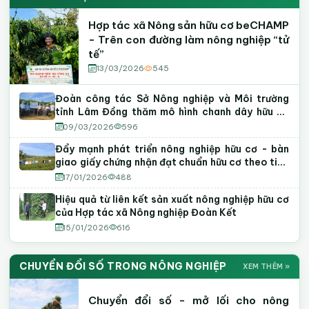
Hợp tác xã Nông sản hữu cơ beCHAMP
- Trên con đường làm nông nghiệp “tử
tế”
13/03/2026
545
Đoàn công tác Sở Nông nghiệp và Môi trường
tỉnh Lâm Đồng thăm mô hình chanh dây hữu cơ
tại phường Tiến Thành
09/03/2026
596
Đẩy mạnh phát triển nông nghiệp hữu cơ - bàn
giao giấy chứng nhận đạt chuẩn hữu cơ theo tiêu
chuẩn Việt Nam
17/01/2026
488
Hiệu quả từ liên kết sản xuất nông nghiệp hữu cơ
của Hợp tác xã Nông nghiệp Đoàn Kết
15/01/2026
616
CHUYỂN ĐỔI SỐ TRONG NÔNG NGHIỆP
XEM THÊM »
Chuyển đổi số - mở lối cho nông