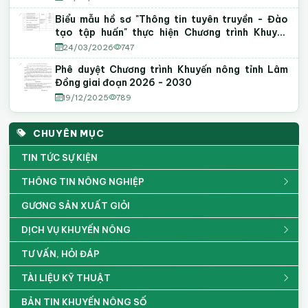
Biểu mẫu hồ sơ "Thông tin tuyên truyền - Đào
tạo tập huấn" thực hiện Chương trình Khuyến
nông năm 2026
24/03/2026
747
Phê duyệt Chương trình Khuyến nông tỉnh Lâm
Đồng giai đoạn 2026 - 2030
19/12/2025
789
CHUYÊN MỤC
TIN TỨC SỰ KIỆN
THÔNG TIN NÔNG NGHIỆP
GƯƠNG SẢN XUẤT GIỎI
DỊCH VỤ KHUYẾN NÔNG
TƯ VẤN, HỎI ĐÁP
TÀI LIỆU KỸ THUẬT
BẢN TIN KHUYẾN NÔNG SỐ