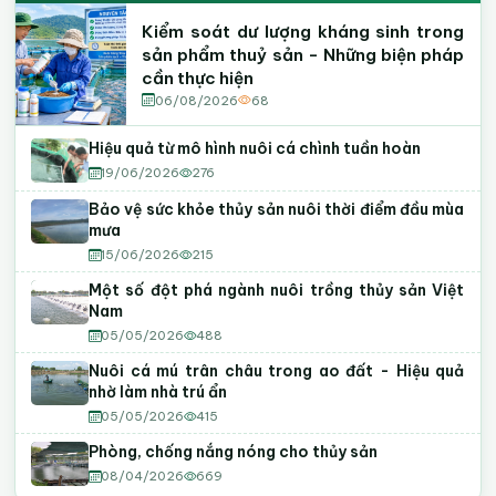
Kiểm soát dư lượng kháng sinh trong
sản phẩm thuỷ sản - Những biện pháp
cần thực hiện
06/08/2026
68
Hiệu quả từ mô hình nuôi cá chình tuần hoàn
19/06/2026
276
Bảo vệ sức khỏe thủy sản nuôi thời điểm đầu mùa
mưa
15/06/2026
215
Một số đột phá ngành nuôi trồng thủy sản Việt
Nam
05/05/2026
488
Nuôi cá mú trân châu trong ao đất - Hiệu quả
nhờ làm nhà trú ẩn
05/05/2026
415
Phòng, chống nắng nóng cho thủy sản
08/04/2026
669