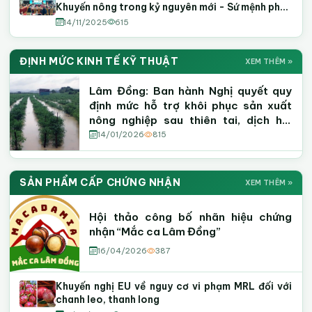
Khuyến nông trong kỷ nguyên mới - Sứ mệnh phồn
vinh và thịnh vượng
14/11/2025
615
ĐỊNH MỨC KINH TẾ KỸ THUẬT
XEM THÊM »
Lâm Đồng: Ban hành Nghị quyết quy
định mức hỗ trợ khôi phục sản xuất
nông nghiệp sau thiên tai, dịch hại
thực vật
14/01/2026
815
SẢN PHẨM CẤP CHỨNG NHẬN
XEM THÊM »
Hội thảo công bố nhãn hiệu chứng
nhận “Mắc ca Lâm Đồng”
16/04/2026
387
Khuyến nghị EU về nguy cơ vi phạm MRL đối với
chanh leo, thanh long