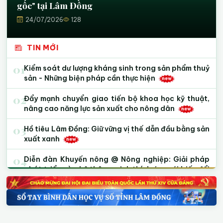
gốc" tại Lâm Đồng
24/07/2026
128
TIN MỚI
01
Kiểm soát dư lượng kháng sinh trong sản phẩm thuỷ
sản - Những biện pháp cần thực hiện
02
Đẩy mạnh chuyển giao tiến bộ khoa học kỹ thuật,
nâng cao năng lực sản xuất cho nông dân
03
Hồ tiêu Lâm Đồng: Giữ vững vị thế dẫn đầu bằng sản
xuất xanh
04
Diễn đàn Khuyến nông @ Nông nghiệp: Giải pháp
phát triển cà phê thông minh thích ứng với biến đổi
khí hậu và quy định chống phá rừng của Liên minh
Châu Âu (EUDR)
05
Xuất khẩu hồ tiêu sang EU và Mỹ: Nhận diện “vùng
đỏ” dư lượng và giải pháp vượt rào cản kỹ thuật