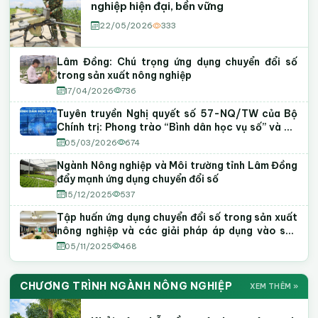
nghiệp hiện đại, bền vững
22/05/2026
333
Lâm Đồng: Chú trọng ứng dụng chuyển đổi số
trong sản xuất nông nghiệp
17/04/2026
736
Tuyên truyền Nghị quyết số 57-NQ/TW của Bộ
Chính trị: Phong trào “Bình dân học vụ số” và Đề
án chuyển đổi số trong các cơ quan Đảng
05/03/2026
674
Ngành Nông nghiệp và Môi trường tỉnh Lâm Đồng
đẩy mạnh ứng dụng chuyển đổi số
15/12/2025
537
Tập huấn ứng dụng chuyển đổi số trong sản xuất
nông nghiệp và các giải pháp áp dụng vào sản
xuất, kinh doanh
05/11/2025
468
CHƯƠNG TRÌNH NGÀNH NÔNG NGHIỆP
XEM THÊM »