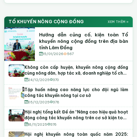
Sự Kiện & Hình Ảnh Hoạt Động
HÌNH ẢNH
Video Kỹ Thuật Khuyến Nông
VIDEO KN
TỔ KHUYẾN NÔNG CỘNG ĐỒNG
XEM THÊM »
Khuyến Nông Lâm Đồng
Tập huấn · Hội thảo · Phiên chợ
Hướng dẫn canh tác
Mô hình nông nghiệp CNC
Tập huấn
Hướng dẫn củng cố, kiện toàn Tổ
khuyến nông cộng đồng trên địa bàn
tỉnh Lâm Đồng
15/01/2026
567
Không còn cấp huyện, khuyến nông cộng đồng
cùng nông dân, hợp tác xã, doanh nghiệp tổ chức
lại sản xuất
24/12/2025
370
Tập huấn nâng cao năng lực cho đội ngũ làm
công tác khuyến nông tại cơ sở
05/12/2025
378
Hội nghị tổng kết Đề án “Nâng cao hiệu quả hoạt
động công tác khuyến nông trên cơ sở kiện toàn
mô hình Tổ khuyến nông cộng đồng” giai đoạn
18/11/2025
376
2022 - 2025
Hội nghị khuyến nông toàn quốc năm 2025: