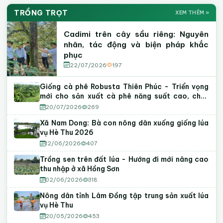
Khuyến Nông Lâm Đồng
FACEBOOK
Kênh YouTube Khuyến Nông
YOUTUBE
TRỒNG TRỌT
XEM THÊM »
06
Tin tức · Hoạt động · Sự kiện nổi bật
Khởi động Dự án "Khẳng định vị thế Robusta Việt"
Video kỹ thuật
Hướng dẫn canh tác
Mô hình điển hình
và Hội thảo "Nâng chất Robusta Việt từ gốc" tại
Cadimi trên cây sầu riêng: Nguyên
Lâm Đồng
nhân, tác động và biện pháp khắc
phục
07
Cadimi trên cây sầu riêng: Nguyên nhân, tác động
22/07/2026
197
và biện pháp khắc phục
08
Giống cà phê Robusta Thiên Phúc - Triển vọng
Góp ý dự thảo Nghị quyết của HĐND tỉnh quy định
mới cho sản xuất cà phê năng suất cao, chất
nội dung chi, mức chi hoạt động khuyến nông trên
lượng tại Lâm Đồng
địa bàn tỉnh Lâm Đồng
20/07/2026
269
Xã Nam Dong: Bà con nông dân xuống giống lúa
vụ Hè Thu 2026
12/06/2026
407
Trồng sen trên đất lúa - Hướng đi mới nâng cao
thu nhập ở xã Hồng Sơn
02/06/2026
318
Nông dân tỉnh Lâm Đồng tập trung sản xuất lúa
vụ Hè Thu
20/05/2026
453