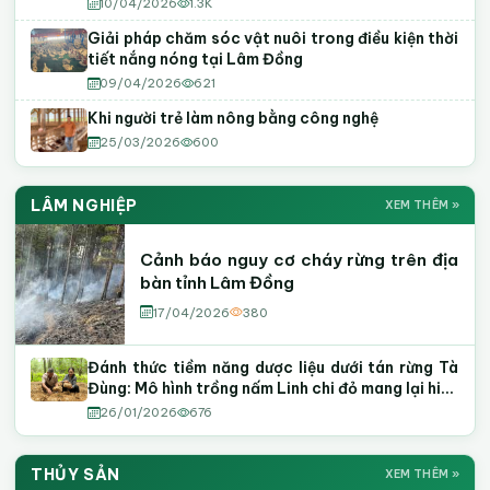
10/04/2026
1.3K
Giải pháp chăm sóc vật nuôi trong điều kiện thời
tiết nắng nóng tại Lâm Đồng
09/04/2026
621
Khi người trẻ làm nông bằng công nghệ
25/03/2026
600
LÂM NGHIỆP
XEM THÊM »
Cảnh báo nguy cơ cháy rừng trên địa
bàn tỉnh Lâm Đồng
17/04/2026
380
Đánh thức tiềm năng dược liệu dưới tán rừng Tà
Đùng: Mô hình trồng nấm Linh chi đỏ mang lại hiệu
quả kinh tế cao
26/01/2026
676
THỦY SẢN
XEM THÊM »