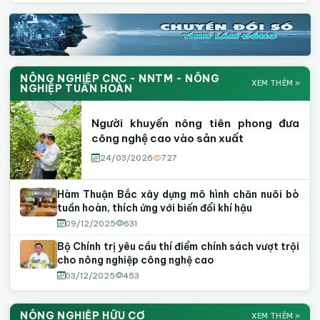
NÔNG NGHIỆP CNC - NNTM - NÔNG
XEM THÊM »
NGHIỆP TUẦN HOÀN
Người khuyến nông tiên phong đưa
công nghệ cao vào sản xuất
24/03/2026
727
Hàm Thuận Bắc xây dựng mô hình chăn nuôi bò
tuần hoàn, thích ứng với biến đổi khí hậu
09/12/2025
631
Bộ Chính trị yêu cầu thí điểm chính sách vượt trội
cho nông nghiệp công nghệ cao
03/12/2025
453
NÔNG NGHIỆP HỮU CƠ
XEM THÊM »