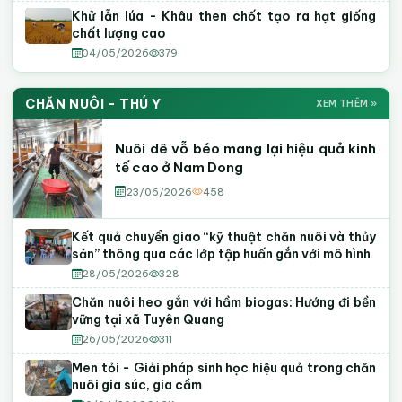
Khử lẫn lúa - Khâu then chốt tạo ra hạt giống
chất lượng cao
04/05/2026
379
CHĂN NUÔI - THÚ Y
XEM THÊM »
Nuôi dê vỗ béo mang lại hiệu quả kinh
tế cao ở Nam Dong
23/06/2026
458
Kết quả chuyển giao “kỹ thuật chăn nuôi và thủy
sản” thông qua các lớp tập huấn gắn với mô hình
28/05/2026
328
Chăn nuôi heo gắn với hầm biogas: Hướng đi bền
vững tại xã Tuyên Quang
26/05/2026
311
Men tỏi - Giải pháp sinh học hiệu quả trong chăn
nuôi gia súc, gia cầm