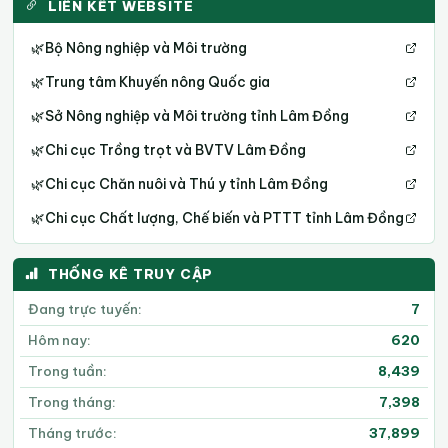
LIÊN KẾT WEBSITE
🌿
Bộ Nông nghiệp và Môi trường
🌿
Trung tâm Khuyến nông Quốc gia
🌿
Sở Nông nghiệp và Môi trường tỉnh Lâm Đồng
🌿
Chi cục Trồng trọt và BVTV Lâm Đồng
🌿
Chi cục Chăn nuôi và Thú y tỉnh Lâm Đồng
🌿
Chi cục Chất lượng, Chế biến và PTTT tỉnh Lâm Đồng
THỐNG KÊ TRUY CẬP
Đang trực tuyến:
7
Hôm nay:
620
Trong tuần:
8,439
Trong tháng:
7,398
Tháng trước:
37,899