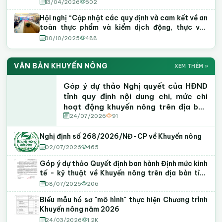
13/04/2026
602
Hội nghị “Cập nhật các quy định và cam kết về an
toàn thực phẩm và kiểm dịch động, thực vật
(SPS) trong Hiệp định EVFTA và UKVFTA”
30/10/2025
488
VĂN BẢN KHUYẾN NÔNG
XEM THÊM »
Góp ý dự thảo Nghị quyết của HĐND
tỉnh quy định nội dung chi, mức chi
hoạt động khuyến nông trên địa bàn
tỉnh Lâm Đồng
24/07/2026
91
Nghị định số 268/2026/NĐ-CP về Khuyến nông
02/07/2026
465
Góp ý dự thảo Quyết định ban hành Định mức kinh
tế - kỹ thuật về Khuyến nông trên địa bàn tỉnh
Lâm Đồng
08/07/2026
206
Biểu mẫu hồ sơ "mô hình" thực hiện Chương trình
Khuyến nông năm 2026
24/03/2026
1.2K