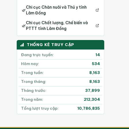
Chi cục Chăn nuôi và Thú y tỉnh
🌿
Lâm Đồng
Chi cục Chất lượng, Chế biến và
🌿
PTTT tỉnh Lâm Đồng
THỐNG KÊ TRUY CẬP
Đang trực tuyến:
14
Hôm nay:
534
Trong tuần:
8,163
Trong tháng:
8,163
Tháng trước:
37,899
Trong năm:
212,304
Tổng lượt truy cập:
10,786,835