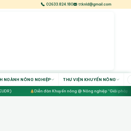
02633.824.180
ttknld@gmail.com
H NGÀNH NÔNG NGHIỆP
THƯ VIỆN KHUYẾN NÔNG
EUDR)
Diễn đàn Khuyến nông @ Nông nghiệp “Giải pháp phát 