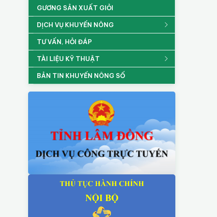
GƯƠNG SẢN XUẤT GIỎI
DỊCH VỤ KHUYẾN NÔNG
TƯ VẤN, HỎI ĐÁP
TÀI LIỆU KỸ THUẬT
BẢN TIN KHUYẾN NÔNG SỐ