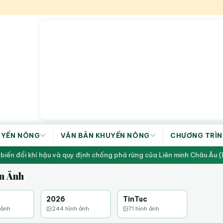
UYẾN NÔNG
VĂN BẢN KHUYẾN NÔNG
CHƯƠNG TRÌN
iến đổi khí hậu và quy định chống phá rừng của Liên minh Châu Âu (
n Ảnh
mục
Có thư mục
Có thư mục
189 ảnh
2026
244 ảnh
TinTuc
71 ảnh
 ảnh
244 hình ảnh
71 hình ảnh