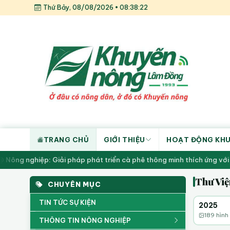
Thứ Bảy, 08/08/2026 • 08:38:22
TRANG CHỦ
GIỚI THIỆU
HOẠT ĐỘNG KH
ông nghiệp: Giải pháp phát triển cà phê thông minh thích ứng với b
Thư Việ
CHUYÊN MỤC
Có thư 
TIN TỨC SỰ KIỆN
2025
189 hình
THÔNG TIN NÔNG NGHIỆP