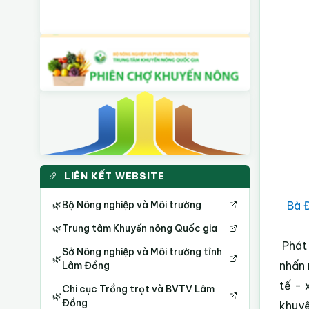
LIÊN KẾT WEBSITE
Bà 
🌿
Bộ Nông nghiệp và Môi trường
🌿
Trung tâm Khuyến nông Quốc gia
Phát
Sở Nông nghiệp và Môi trường tỉnh
🌿
nhấn 
Lâm Đồng
tế - 
Chi cục Trồng trọt và BVTV Lâm
🌿
Đồng
khuyế