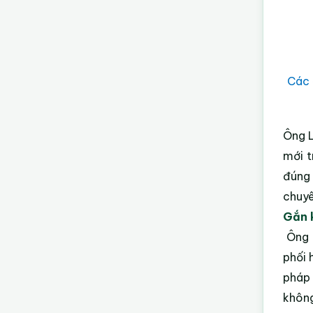
Các 
Ông L
mới t
đúng 
chuyê
Gắn k
Ông 
phối 
pháp 
không