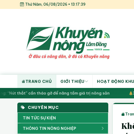
Thứ Năm, 06/08/2026 • 13:17:40
TRANG CHỦ
GIỚI THIỆU
HOẠT ĐỘNG KH
“Nút thắt” cần tháo gỡ để nâng tầm giá trị nông sản
Xuất
CHUYÊN MỤC
Tran
TIN TỨC SỰ KIỆN
Khô
THÔNG TIN NÔNG NGHIỆP