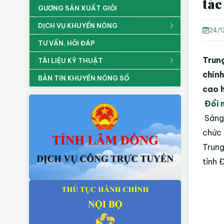
tác
GƯƠNG SẢN XUẤT GIỎI
DỊCH VỤ KHUYẾN NÔNG
24/1
TƯ VẤN, HỎI ĐÁP
Trun
TÀI LIỆU KỸ THUẬT
chính
BẢN TIN KHUYẾN NÔNG SỐ
cao h
Đổi 
Sáng
chức 
Trung
tỉnh 