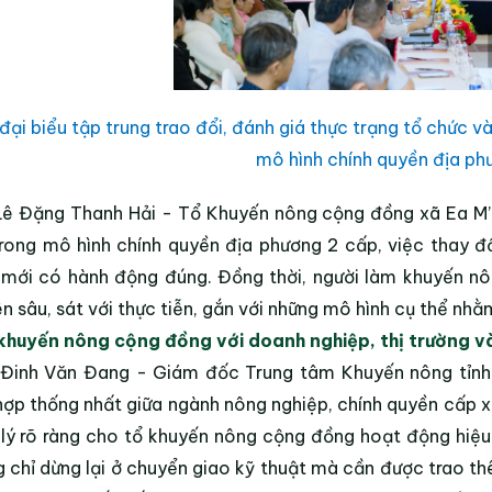
đại biểu tập trung trao đổi, đánh giá thực trạng tổ chức
mô hình chính quyền địa ph
ê Đặng Thanh Hải - Tổ Khuyến nông cộng đồng xã Ea M’Dr
rong mô hình chính quyền địa phương 2 cấp, việc thay đổi
mới có hành động đúng. Đồng thời, người làm khuyến n
n sâu, sát với thực tiễn, gắn với những mô hình cụ thể nhằ
huyến nông cộng đồng với doanh nghiệp, thị trường và 
Đinh Văn Đang - Giám đốc Trung tâm Khuyến nông tỉnh 
hợp thống nhất giữa ngành nông nghiệp, chính quyền cấp x
lý rõ ràng cho tổ khuyến nông cộng đồng hoạt động hiệ
 chỉ dừng lại ở chuyển giao kỹ thuật mà cần được trao th