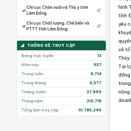
hình 
Chi cục Chăn nuôi và Thú y tỉnh
🌿
Lâm Đồng
tỉnh 
Chi cục Chất lượng, Chế biến và
yêu c
🌿
PTTT tỉnh Lâm Đồng
khuyế
quyền
THỐNG KÊ TRUY CẬP
về tổ
Đang trực tuyến:
13
Thủy 
Hôm nay:
937
Tại t
Trong tuần:
8,714
đồng 
trong
Trong tháng:
6,577
nông 
Tháng trước:
37,899
doanh
Trong năm:
210,718
Tổng lượt truy cập:
10,785,249