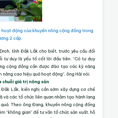
 và hoạt động của khuyến nông cộng đồng trong
ương 2 cấp.
oh, tỉnh Đắk Lắk cho biết, trước yêu cầu đổi
 tư duy là yếu tố cốt lõi đầu tiên. “Có tư duy
ông cộng đồng cần được đào tạo các kỹ năng
m nâng cao hiệu quả hoạt động”, ông Hải nói.
chuỗi giá trị nông sản
Đắk Lắk, kiến nghị cần sớm xây dựng cơ chế
ã và các tổ chức liên quan nhằm tạo hành lang
u quả. Theo ông Đang, khuyến nông cộng đồng
êm “không gian” để tư vấn tổ chức sản xuất, hỗ