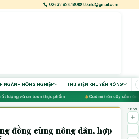
02633.824.180
ttknld@gmail.com
H NGÀNH NÔNG NGHIỆP
THƯ VIỆN KHUYẾN NÔNG
t lượng và an toàn thực phẩm
Cadimi trên cây sầu riêng: 
16px
ng đồng cùng nông dân, hợp