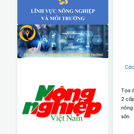
Các
Tọa đ
2 cấ
nông 
sản.