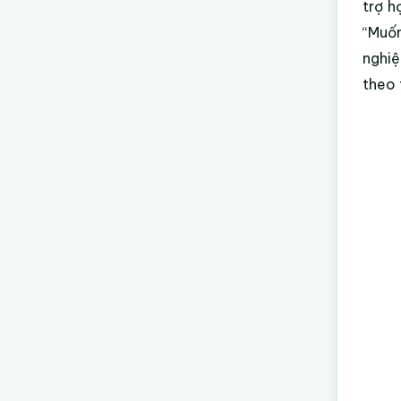
trợ h
“Muốn
nghiệ
theo 