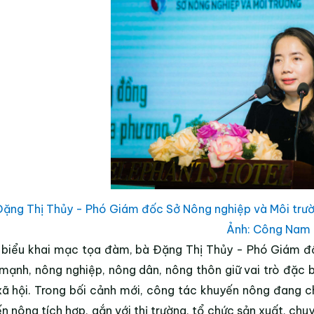
Đặng Thị Thủy - Phó Giám đốc Sở Nông nghiệp và Môi trườ
Ảnh: Công Nam
 biểu khai mạc tọa đàm, bà Đặng Thị Thủy - Phó Giám đ
mạnh, nông nghiệp, nông dân, nông thôn giữ vai trò đặc bi
xã hội.
Trong bối cảnh mới, công tác khuyến nông đang c
n nông tích hợp, gắn với thị trường, tổ chức sản xuất, chu