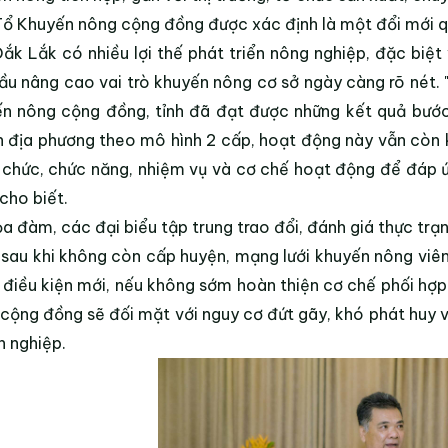
Tổ Khuyến nông cộng đồng được xác định là một đổi mới qu
Đắk Lắk có nhiều lợi thế phát triển nông nghiệp, đặc biệ
ầu nâng cao vai trò khuyến nông cơ sở ngày càng rõ nét.
n nông cộng đồng, tỉnh đã đạt được những kết quả bước 
 địa phương theo mô hình 2 cấp, hoạt động này vẫn còn k
 chức, chức năng, nhiệm vụ và cơ chế hoạt động để đáp ứn
cho biết.
ọa đàm, các đại biểu tập trung trao đổi, đánh giá thực t
sau khi không còn cấp huyện, mạng lưới khuyến nông viên 
 điều kiện mới, nếu không sớm hoàn thiện cơ chế phối hợp
cộng đồng sẽ đối mặt với nguy cơ đứt gãy, khó phát huy va
 nghiệp.