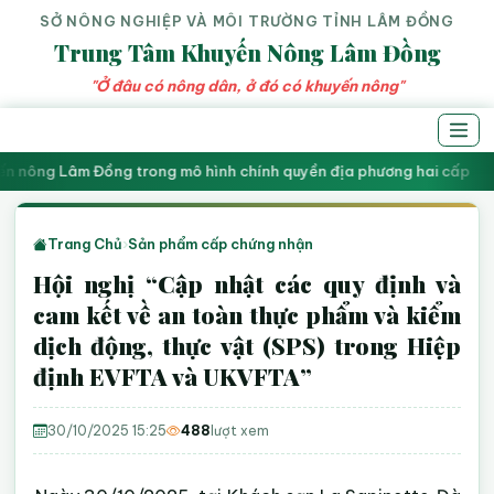
SỞ NÔNG NGHIỆP VÀ MÔI TRƯỜNG TỈNH LÂM ĐỒNG
Trung Tâm Khuyến Nông Lâm Đồng
"Ở đâu có nông dân, ở đó có khuyến nông"
n nông Lâm Đồng trong mô hình chính quyền địa phương hai cấp
Trang Chủ
›
Sản phẩm cấp chứng nhận
Hội nghị “Cập nhật các quy định và
cam kết về an toàn thực phẩm và kiểm
dịch động, thực vật (SPS) trong Hiệp
định EVFTA và UKVFTA”
30/10/2025 15:25
488
lượt xem