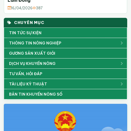
Lâm Đồng”
16/04/2026
387
CHUYÊN MỤC
TIN TỨC SỰ KIỆN
THÔNG TIN NÔNG NGHIỆP
GƯƠNG SẢN XUẤT GIỎI
DỊCH VỤ KHUYẾN NÔNG
TƯ VẤN, HỎI ĐÁP
TÀI LIỆU KỸ THUẬT
BẢN TIN KHUYẾN NÔNG SỐ