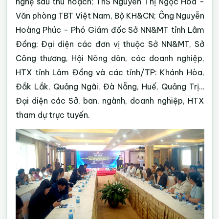
nghệ sau thu hoạch; ThS Nguyễn Thị Ngọc Hòa -
Văn phòng TBT Việt Nam, Bộ KH&CN; Ông Nguyễn
Hoàng Phúc - Phó Giám đốc Sở NN&MT tỉnh Lâm
Đồng; Đại diện các đơn vị thuộc Sở NN&MT, Sở
Công thương, Hội Nông dân, các doanh nghiệp,
HTX tỉnh Lâm Đồng và các tỉnh/TP: Khánh Hòa,
Đắk Lắk, Quảng Ngãi, Đà Nẵng, Huế, Quảng Trị…
Đại diện các Sở, ban, ngành, doanh nghiệp, HTX
tham dự trực tuyến.