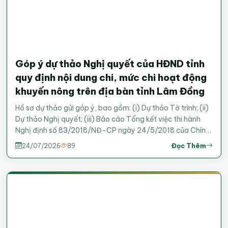
Góp ý dự thảo Nghị quyết của HĐND tỉnh
quy định nội dung chi, mức chi hoạt động
khuyến nông trên địa bàn tỉnh Lâm Đồng
Hồ sơ dự thảo gửi góp ý, bao gồm: (i) Dự thảo Tờ trình; (ii)
Dự thảo Nghị quyết; (iii) Báo cáo Tổng kết việc thi hành
Nghị định số 83/2018/NĐ-CP ngày 24/5/2018 của Chính
phủ về khuyến nông; (iv) Báo cáo Đánh giá tác động chính
Đọc Thêm
24/07/2026
89
sách đối với Dự thảo Nghị quyết quy định nội dung chi,
mức chi hoạt động khuyến nông trên địa bàn tỉnh Lâm
Đồng; (v) Bản so sánh/thuyết minh nội dung dự thảo Nghị
quyết quy định nội dung chi, mức chi hoạt động khuyến
nông trên địa bàn tỉnh Lâm Đồng. BBT - Trung tâm
Khuyến nông tỉnh Lâm Đồng &nbsp; &nbsp; &nbsp;