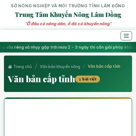
SỞ NÔNG NGHIỆP VÀ MÔI TRƯỜNG TỈNH LÂM ĐỒNG
Trung Tâm Khuyến Nông Lâm Đồng
"Ở đâu có nông dân, ở đó có khuyến nông"
ây sầu riêng xả nhụy gặp trời mưa 2 - 3 ngày thì cần giải pháp khắc
Văn bản cấp tỉnh
Trang chủ
Văn bản khuyến nông
Văn bản cấp tỉnh
2 bài viết