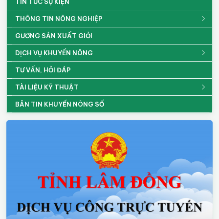
TIN TỨC SỰ KIỆN
THÔNG TIN NÔNG NGHIỆP
GƯƠNG SẢN XUẤT GIỎI
DỊCH VỤ KHUYẾN NÔNG
TƯ VẤN, HỎI ĐÁP
TÀI LIỆU KỸ THUẬT
BẢN TIN KHUYẾN NÔNG SỐ