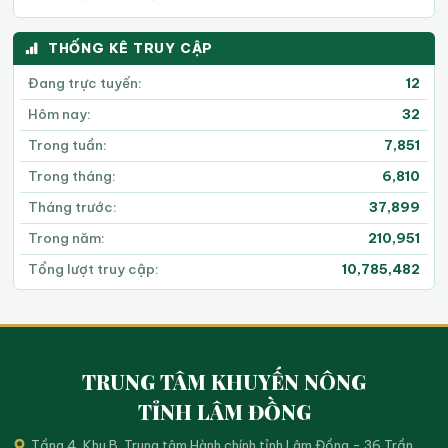
THỐNG KÊ TRUY CẬP
Đang trực tuyến:
12
Hôm nay:
32
Trong tuần:
7,851
Trong tháng:
6,810
Tháng trước:
37,899
Trong năm:
210,951
Tổng lượt truy cập:
10,785,482
TRUNG TÂM KHUYẾN NÔNG
TỈNH LÂM ĐỒNG
Tầng 4, Khu B, Trung tâm Hành chính tỉnh Lâm Đồng - 36 Trần