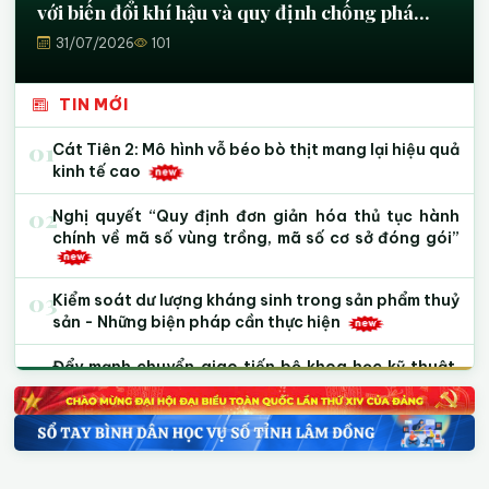
kỹ thuật
24/07/2026
122
TIN MỚI
01
Cát Tiên 2: Mô hình vỗ béo bò thịt mang lại hiệu quả
kinh tế cao
02
Nghị quyết “Quy định đơn giản hóa thủ tục hành
03
Kiểm soát dư lượng kháng sinh trong sản phẩm thuỷ
sản - Những biện pháp cần thực hiện
04
Đẩy mạnh chuyển giao tiến bộ khoa học kỹ thuật,
nâng cao năng lực sản xuất cho nông dân
05
Hồ tiêu Lâm Đồng: Giữ vững vị thế dẫn đầu bằng sản
xuất xanh