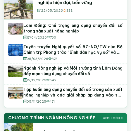
nghiệp hiện đại, bền vững
22/05/2026
338
Lâm Đồng: Chú trọng ứng dụng chuyển đổi số
trong sản xuất nông nghiệp
17/04/2026
760
Tuyên truyền Nghị quyết số 57-NQ/TW của Bộ
Chính trị: Phong trào “Bình dân học vụ số” và Đề
án chuyển đổi số trong các cơ quan Đảng
05/03/2026
676
Ngành Nông nghiệp và Môi trường tỉnh Lâm Đồng
đẩy mạnh ứng dụng chuyển đổi số
15/12/2025
542
Tập huấn ứng dụng chuyển đổi số trong sản xuất
nông nghiệp và các giải pháp áp dụng vào sản
xuất, kinh doanh
05/11/2025
471
CHƯƠNG TRÌNH NGÀNH NÔNG NGHIỆP
XEM THÊM »