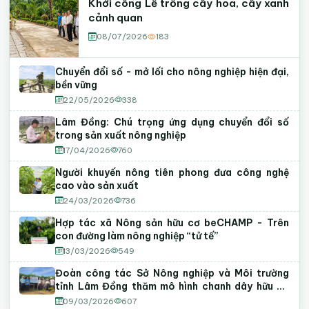
Khởi công Lễ trồng cây hoa, cây xanh
cảnh quan
08/07/2026
183
Chuyển đổi số - mở lối cho nông nghiệp hiện đại,
bền vững
22/05/2026
338
Lâm Đồng: Chú trọng ứng dụng chuyển đổi số
trong sản xuất nông nghiệp
17/04/2026
760
Người khuyến nông tiên phong đưa công nghệ
cao vào sản xuất
24/03/2026
736
Hợp tác xã Nông sản hữu cơ beCHAMP - Trên
con đường làm nông nghiệp “tử tế”
13/03/2026
549
Đoàn công tác Sở Nông nghiệp và Môi trường
tỉnh Lâm Đồng thăm mô hình chanh dây hữu cơ
tại phường Tiến Thành
09/03/2026
607