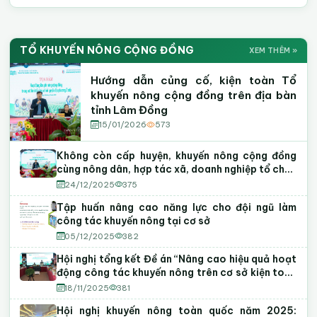
Sự Kiện & Hình Ảnh Hoạt Động
HÌNH ẢNH
Video Kỹ Thuật Khuyến Nông
VIDEO KN
TỔ KHUYẾN NÔNG CỘNG ĐỒNG
XEM THÊM »
Khuyến Nông Lâm Đồng
Tập huấn · Hội thảo · Phiên chợ
Hướng dẫn canh tác
Mô hình nông nghiệp CNC
Tập huấn
Hướng dẫn củng cố, kiện toàn Tổ
khuyến nông cộng đồng trên địa bàn
tỉnh Lâm Đồng
15/01/2026
573
Không còn cấp huyện, khuyến nông cộng đồng
cùng nông dân, hợp tác xã, doanh nghiệp tổ chức
lại sản xuất
24/12/2025
375
Tập huấn nâng cao năng lực cho đội ngũ làm
công tác khuyến nông tại cơ sở
05/12/2025
382
Hội nghị tổng kết Đề án “Nâng cao hiệu quả hoạt
động công tác khuyến nông trên cơ sở kiện toàn
mô hình Tổ khuyến nông cộng đồng” giai đoạn
18/11/2025
381
2022 - 2025
Hội nghị khuyến nông toàn quốc năm 2025: