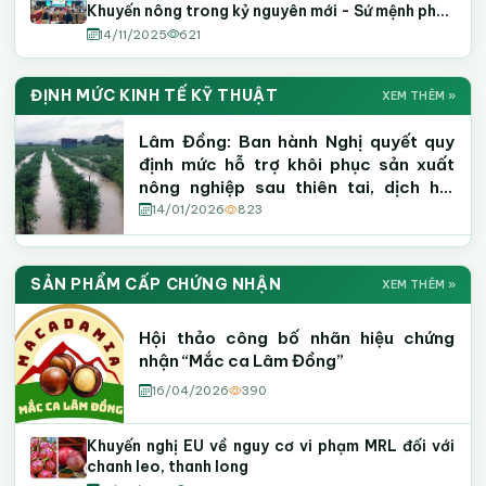
Khuyến nông trong kỷ nguyên mới - Sứ mệnh phồn
vinh và thịnh vượng
14/11/2025
621
ĐỊNH MỨC KINH TẾ KỸ THUẬT
XEM THÊM »
Lâm Đồng: Ban hành Nghị quyết quy
định mức hỗ trợ khôi phục sản xuất
nông nghiệp sau thiên tai, dịch hại
thực vật
14/01/2026
823
SẢN PHẨM CẤP CHỨNG NHẬN
XEM THÊM »
Hội thảo công bố nhãn hiệu chứng
nhận “Mắc ca Lâm Đồng”
16/04/2026
390
Khuyến nghị EU về nguy cơ vi phạm MRL đối với
chanh leo, thanh long