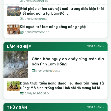
10/04/2026
1.3K
Giải pháp chăm sóc vật nuôi trong điều kiện thời
tiết nắng nóng tại Lâm Đồng
09/04/2026
631
Khi người trẻ làm nông bằng công nghệ
25/03/2026
608
LÂM NGHIỆP
XEM THÊM »
Cảnh báo nguy cơ cháy rừng trên địa
bàn tỉnh Lâm Đồng
17/04/2026
387
Đánh thức tiềm năng dược liệu dưới tán rừng Tà
Đùng: Mô hình trồng nấm Linh chi đỏ mang lại hiệu
quả kinh tế cao
26/01/2026
680
THỦY SẢN
XEM THÊM »