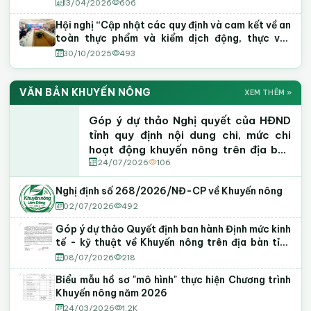
13/04/2026
606
Hội nghị “Cập nhật các quy định và cam kết về an
toàn thực phẩm và kiểm dịch động, thực vật
(SPS) trong Hiệp định EVFTA và UKVFTA”
30/10/2025
493
VĂN BẢN KHUYẾN NÔNG
XEM THÊM »
Góp ý dự thảo Nghị quyết của HĐND
tỉnh quy định nội dung chi, mức chi
hoạt động khuyến nông trên địa bàn
tỉnh Lâm Đồng
24/07/2026
106
Nghị định số 268/2026/NĐ-CP về Khuyến nông
02/07/2026
492
Góp ý dự thảo Quyết định ban hành Định mức kinh
tế - kỹ thuật về Khuyến nông trên địa bàn tỉnh
Lâm Đồng
08/07/2026
218
Biểu mẫu hồ sơ "mô hình" thực hiện Chương trình
Khuyến nông năm 2026
24/03/2026
1.2K