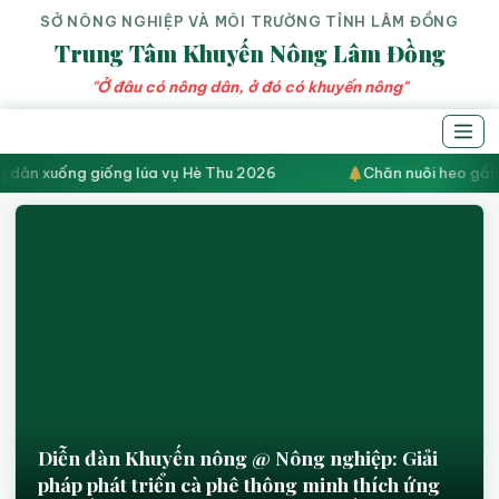
SỞ NÔNG NGHIỆP VÀ MÔI TRƯỜNG TỈNH LÂM ĐỒNG
Trung Tâm Khuyến Nông Lâm Đồng
"Ở đâu có nông dân, ở đó có khuyến nông"
Xã Nam Dong: Bà con nông dân xuống giống lúa vụ Hè Thu 2
Xuất khẩu hồ tiêu sang EU và Mỹ: Nhận diện
“vùng đỏ” dư lượng và giải pháp vượt rào cản