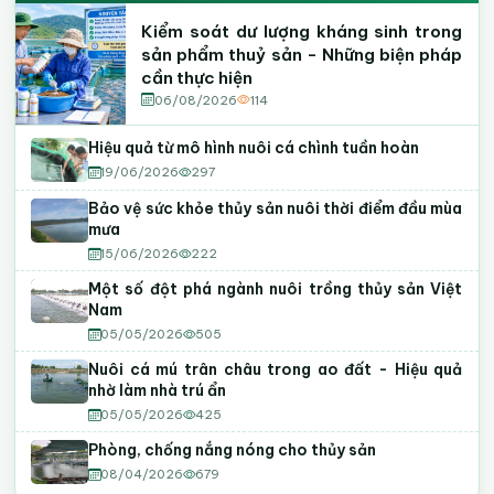
Kiểm soát dư lượng kháng sinh trong
sản phẩm thuỷ sản - Những biện pháp
cần thực hiện
06/08/2026
114
Hiệu quả từ mô hình nuôi cá chình tuần hoàn
19/06/2026
297
Bảo vệ sức khỏe thủy sản nuôi thời điểm đầu mùa
mưa
15/06/2026
222
Một số đột phá ngành nuôi trồng thủy sản Việt
Nam
05/05/2026
505
Nuôi cá mú trân châu trong ao đất - Hiệu quả
nhờ làm nhà trú ẩn
05/05/2026
425
Phòng, chống nắng nóng cho thủy sản
08/04/2026
679