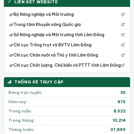
LIÊN KẾT WEBSITE
🌿
Bộ Nông nghiệp và Môi trường
🌿
Trung tâm Khuyến nông Quốc gia
🌿
Sở Nông nghiệp và Môi trường tỉnh Lâm Đồng
🌿
Chi cục Trồng trọt và BVTV Lâm Đồng
🌿
Chi cục Chăn nuôi và Thú y tỉnh Lâm Đồng
🌿
Chi cục Chất lượng, Chế biến và PTTT tỉnh Lâm Đồng
THỐNG KÊ TRUY CẬP
Đang trực tuyến:
35
Hôm nay:
875
Trong tuần:
8,522
Trong tháng:
10,214
Tháng trước:
37,899