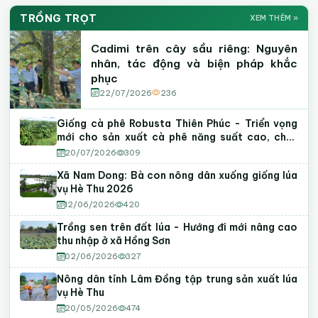
Khuyến Nông Lâm Đồng
06
FACEBOOK
Diễn đàn Khuyến nông @ Nông nghiệp: Giải pháp
Kênh YouTube Khuyến Nông
YOUTUBE
TRỒNG TRỌT
XEM THÊM »
phát triển cà phê thông minh thích ứng với biến đổi
Tin tức · Hoạt động · Sự kiện nổi bật
Video kỹ thuật
Hướng dẫn canh tác
Mô hình điển hình
khí hậu và quy định chống phá rừng của Liên minh
Cadimi trên cây sầu riêng: Nguyên
Châu Âu (EUDR)
nhân, tác động và biện pháp khắc
07
phục
Xuất khẩu hồ tiêu sang EU và Mỹ: Nhận diện “vùng
đỏ” dư lượng và giải pháp vượt rào cản kỹ thuật
22/07/2026
236
08
Khởi động Dự án "Khẳng định vị thế Robusta Việt"
Giống cà phê Robusta Thiên Phúc - Triển vọng
và Hội thảo "Nâng chất Robusta Việt từ gốc" tại
mới cho sản xuất cà phê năng suất cao, chất
lượng tại Lâm Đồng
Lâm Đồng
20/07/2026
309
Xã Nam Dong: Bà con nông dân xuống giống lúa
vụ Hè Thu 2026
12/06/2026
420
Trồng sen trên đất lúa - Hướng đi mới nâng cao
thu nhập ở xã Hồng Sơn
02/06/2026
327
Nông dân tỉnh Lâm Đồng tập trung sản xuất lúa
vụ Hè Thu
20/05/2026
474