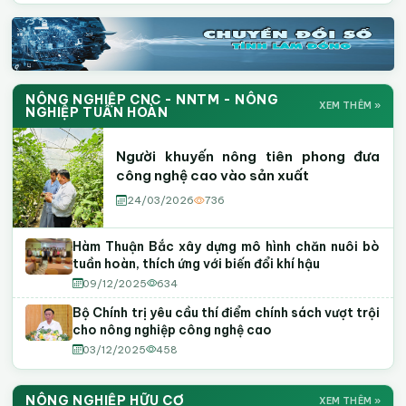
NÔNG NGHIỆP CNC - NNTM - NÔNG
XEM THÊM »
NGHIỆP TUẦN HOÀN
Người khuyến nông tiên phong đưa
công nghệ cao vào sản xuất
24/03/2026
736
Hàm Thuận Bắc xây dựng mô hình chăn nuôi bò
tuần hoàn, thích ứng với biến đổi khí hậu
09/12/2025
634
Bộ Chính trị yêu cầu thí điểm chính sách vượt trội
cho nông nghiệp công nghệ cao
03/12/2025
458
NÔNG NGHIỆP HỮU CƠ
XEM THÊM »