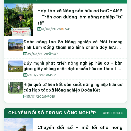
Hợp tác xã Nông sản hữu cơ beCHAMP
- Trên con đường làm nông nghiệp “tử
tế”
13/03/2026
549
Đoàn công tác Sở Nông nghiệp và Môi trường
tỉnh Lâm Đồng thăm mô hình chanh dây hữu cơ
tại phường Tiến Thành
09/03/2026
607
Đẩy mạnh phát triển nông nghiệp hữu cơ - bàn
giao giấy chứng nhận đạt chuẩn hữu cơ theo tiêu
chuẩn Việt Nam
17/01/2026
492
Hiệu quả từ liên kết sản xuất nông nghiệp hữu cơ
của Hợp tác xã Nông nghiệp Đoàn Kết
15/01/2026
619
CHUYỂN ĐỔI SỐ TRONG NÔNG NGHIỆP
XEM THÊM »
Chuyển đổi số - mở lối cho nông