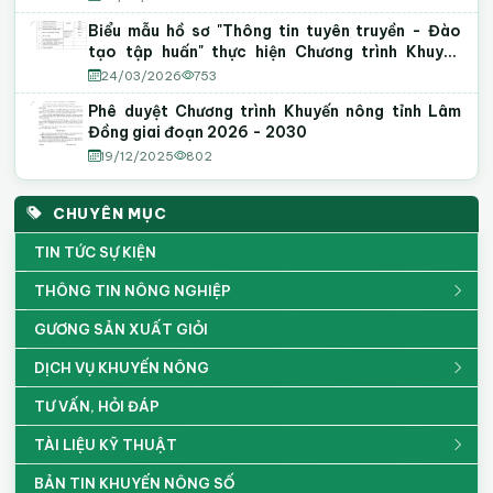
Biểu mẫu hồ sơ "Thông tin tuyên truyền - Đào
tạo tập huấn" thực hiện Chương trình Khuyến
nông năm 2026
24/03/2026
753
Phê duyệt Chương trình Khuyến nông tỉnh Lâm
Đồng giai đoạn 2026 - 2030
19/12/2025
802
CHUYÊN MỤC
TIN TỨC SỰ KIỆN
THÔNG TIN NÔNG NGHIỆP
GƯƠNG SẢN XUẤT GIỎI
DỊCH VỤ KHUYẾN NÔNG
TƯ VẤN, HỎI ĐÁP
TÀI LIỆU KỸ THUẬT
BẢN TIN KHUYẾN NÔNG SỐ