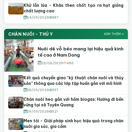
Khử lẫn lúa - Khâu then chốt tạo ra hạt giống
chất lượng cao
04/05/2026
387
CHĂN NUÔI - THÚ Y
XEM THÊM »
Nuôi dê vỗ béo mang lại hiệu quả kinh
tế cao ở Nam Dong
23/06/2026
466
Kết quả chuyển giao “kỹ thuật chăn nuôi và thủy
sản” thông qua các lớp tập huấn gắn với mô hình
28/05/2026
337
Chăn nuôi heo gắn với hầm biogas: Hướng đi bền
vững tại xã Tuyên Quang
26/05/2026
321
Men tỏi - Giải pháp sinh học hiệu quả trong chăn
nuôi gia súc, gia cầm