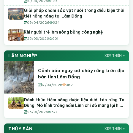
10/04/2026
1.3K
Giải pháp chăm sóc vật nuôi trong điều kiện thời
tiết nắng nóng tại Lâm Đồng
09/04/2026
624
Khi người trẻ làm nông bằng công nghệ
25/03/2026
601
LÂM NGHIỆP
XEM THÊM »
Cảnh báo nguy cơ cháy rừng trên địa
bàn tỉnh Lâm Đồng
17/04/2026
382
Đánh thức tiềm năng dược liệu dưới tán rừng Tà
Đùng: Mô hình trồng nấm Linh chi đỏ mang lại hiệu
quả kinh tế cao
26/01/2026
677
THỦY SẢN
XEM THÊM »