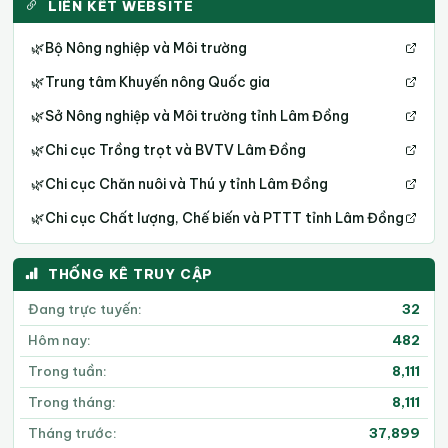
LIÊN KẾT WEBSITE
🌿
Bộ Nông nghiệp và Môi trường
🌿
Trung tâm Khuyến nông Quốc gia
🌿
Sở Nông nghiệp và Môi trường tỉnh Lâm Đồng
🌿
Chi cục Trồng trọt và BVTV Lâm Đồng
🌿
Chi cục Chăn nuôi và Thú y tỉnh Lâm Đồng
🌿
Chi cục Chất lượng, Chế biến và PTTT tỉnh Lâm Đồng
THỐNG KÊ TRUY CẬP
Đang trực tuyến:
32
Hôm nay:
482
Trong tuần:
8,111
Trong tháng:
8,111
Tháng trước:
37,899