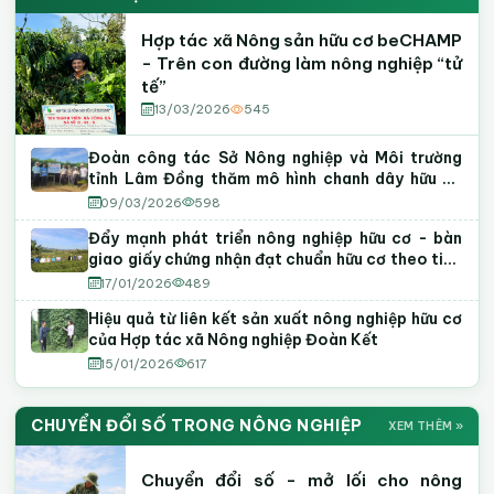
Hợp tác xã Nông sản hữu cơ beCHAMP
- Trên con đường làm nông nghiệp “tử
tế”
13/03/2026
545
Đoàn công tác Sở Nông nghiệp và Môi trường
tỉnh Lâm Đồng thăm mô hình chanh dây hữu cơ
tại phường Tiến Thành
09/03/2026
598
Đẩy mạnh phát triển nông nghiệp hữu cơ - bàn
giao giấy chứng nhận đạt chuẩn hữu cơ theo tiêu
chuẩn Việt Nam
17/01/2026
489
Hiệu quả từ liên kết sản xuất nông nghiệp hữu cơ
của Hợp tác xã Nông nghiệp Đoàn Kết
15/01/2026
617
CHUYỂN ĐỔI SỐ TRONG NÔNG NGHIỆP
XEM THÊM »
Chuyển đổi số - mở lối cho nông