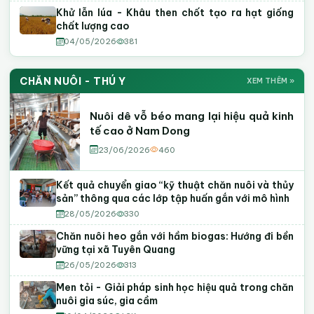
Khử lẫn lúa - Khâu then chốt tạo ra hạt giống
chất lượng cao
04/05/2026
381
CHĂN NUÔI - THÚ Y
XEM THÊM »
Nuôi dê vỗ béo mang lại hiệu quả kinh
tế cao ở Nam Dong
23/06/2026
460
Kết quả chuyển giao “kỹ thuật chăn nuôi và thủy
sản” thông qua các lớp tập huấn gắn với mô hình
28/05/2026
330
Chăn nuôi heo gắn với hầm biogas: Hướng đi bền
vững tại xã Tuyên Quang
26/05/2026
313
Men tỏi - Giải pháp sinh học hiệu quả trong chăn
nuôi gia súc, gia cầm