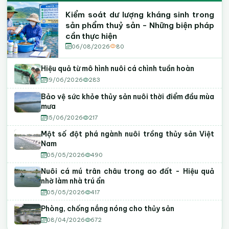
Kiểm soát dư lượng kháng sinh trong
sản phẩm thuỷ sản - Những biện pháp
cần thực hiện
06/08/2026
80
Hiệu quả từ mô hình nuôi cá chình tuần hoàn
19/06/2026
283
Bảo vệ sức khỏe thủy sản nuôi thời điểm đầu mùa
mưa
15/06/2026
217
Một số đột phá ngành nuôi trồng thủy sản Việt
Nam
05/05/2026
490
Nuôi cá mú trân châu trong ao đất - Hiệu quả
nhờ làm nhà trú ẩn
05/05/2026
417
Phòng, chống nắng nóng cho thủy sản
08/04/2026
672