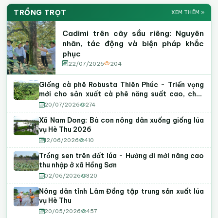
Khuyến Nông Lâm Đồng
FACEBOOK
Kênh YouTube Khuyến Nông
YOUTUBE
TRỒNG TRỌT
XEM THÊM »
06
Tin tức · Hoạt động · Sự kiện nổi bật
Khởi động Dự án "Khẳng định vị thế Robusta Việt"
Video kỹ thuật
Hướng dẫn canh tác
Mô hình điển hình
và Hội thảo "Nâng chất Robusta Việt từ gốc" tại
Cadimi trên cây sầu riêng: Nguyên
Lâm Đồng
nhân, tác động và biện pháp khắc
phục
07
Cadimi trên cây sầu riêng: Nguyên nhân, tác động
22/07/2026
204
và biện pháp khắc phục
08
Giống cà phê Robusta Thiên Phúc - Triển vọng
Góp ý dự thảo Nghị quyết của HĐND tỉnh quy định
mới cho sản xuất cà phê năng suất cao, chất
nội dung chi, mức chi hoạt động khuyến nông trên
lượng tại Lâm Đồng
địa bàn tỉnh Lâm Đồng
20/07/2026
274
Xã Nam Dong: Bà con nông dân xuống giống lúa
vụ Hè Thu 2026
12/06/2026
410
Trồng sen trên đất lúa - Hướng đi mới nâng cao
thu nhập ở xã Hồng Sơn
02/06/2026
320
Nông dân tỉnh Lâm Đồng tập trung sản xuất lúa
vụ Hè Thu
20/05/2026
457