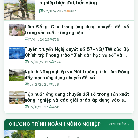
nghiệp hiện đại, bền vững
22/05/2026
335
Lâm Đồng: Chú trọng ứng dụng chuyển đổi số
trong sản xuất nông nghiệp
17/04/2026
738
Tuyên truyền Nghị quyết số 57-NQ/TW của Bộ
Chính trị: Phong trào “Bình dân học vụ số” và Đề
án chuyển đổi số trong các cơ quan Đảng
05/03/2026
674
Ngành Nông nghiệp và Môi trường tỉnh Lâm Đồng
đẩy mạnh ứng dụng chuyển đổi số
15/12/2025
539
Tập huấn ứng dụng chuyển đổi số trong sản xuất
nông nghiệp và các giải pháp áp dụng vào sản
xuất, kinh doanh
05/11/2025
468
CHƯƠNG TRÌNH NGÀNH NÔNG NGHIỆP
XEM THÊM »