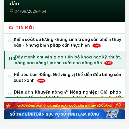
dân
04/08/2026
54
TIN MỚI
01
Kiểm soát dư lượng kháng sinh trong sản phẩm thuỷ
sản - Những biện pháp cần thực hiện
02
Đẩy mạnh chuyển giao tiến bộ khoa học kỹ thuật,
nâng cao năng lực sản xuất cho nông dân
03
Hồ tiêu Lâm Đồng: Giữ vững vị thế dẫn đầu bằng sản
xuất xanh
04
Diễn đàn Khuyến nông @ Nông nghiệp: Giải pháp
phát triển cà phê thông minh thích ứng với biến đổi
khí hậu và quy định chống phá rừng của Liên minh
Châu Âu (EUDR)
05
Xuất khẩu hồ tiêu sang EU và Mỹ: Nhận diện “vùng
đỏ” dư lượng và giải pháp vượt rào cản kỹ thuật