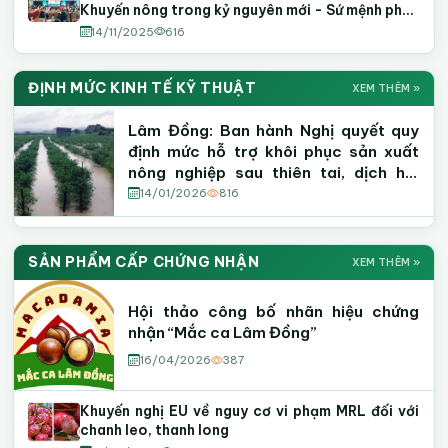
Khuyến nông trong kỷ nguyên mới - Sứ mệnh phồn
vinh và thịnh vượng
14/11/2025
616
ĐỊNH MỨC KINH TẾ KỸ THUẬT
XEM THÊM »
Lâm Đồng: Ban hành Nghị quyết quy
định mức hỗ trợ khôi phục sản xuất
nông nghiệp sau thiên tai, dịch hại
thực vật
14/01/2026
816
SẢN PHẨM CẤP CHỨNG NHẬN
XEM THÊM »
Hội thảo công bố nhãn hiệu chứng
nhận “Mắc ca Lâm Đồng”
16/04/2026
387
Khuyến nghị EU về nguy cơ vi phạm MRL đối với
chanh leo, thanh long