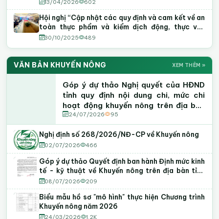
13/04/2026
602
Hội nghị “Cập nhật các quy định và cam kết về an
toàn thực phẩm và kiểm dịch động, thực vật
(SPS) trong Hiệp định EVFTA và UKVFTA”
30/10/2025
489
VĂN BẢN KHUYẾN NÔNG
XEM THÊM »
Góp ý dự thảo Nghị quyết của HĐND
tỉnh quy định nội dung chi, mức chi
hoạt động khuyến nông trên địa bàn
tỉnh Lâm Đồng
24/07/2026
95
Nghị định số 268/2026/NĐ-CP về Khuyến nông
02/07/2026
466
Góp ý dự thảo Quyết định ban hành Định mức kinh
tế - kỹ thuật về Khuyến nông trên địa bàn tỉnh
Lâm Đồng
08/07/2026
209
Biểu mẫu hồ sơ "mô hình" thực hiện Chương trình
Khuyến nông năm 2026
24/03/2026
1.2K