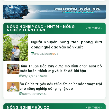
NÔNG NGHIỆP CNC - NNTM - NÔNG
XEM THÊM »
NGHIỆP TUẦN HOÀN
Người khuyến nông tiên phong đưa
công nghệ cao vào sản xuất
24/03/2026
731
Hàm Thuận Bắc xây dựng mô hình chăn nuôi bò
tuần hoàn, thích ứng với biến đổi khí hậu
09/12/2025
631
Bộ Chính trị yêu cầu thí điểm chính sách vượt trội
cho nông nghiệp công nghệ cao
03/12/2025
453
NÔNG NGHIỆP HỮU CƠ
XEM THÊM »