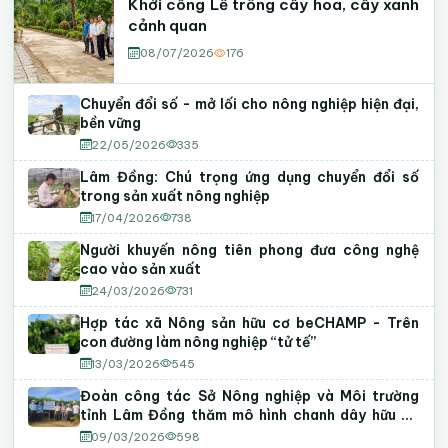
Khởi công Lễ trồng cây hoa, cây xanh
cảnh quan
08/07/2026
176
Chuyển đổi số - mở lối cho nông nghiệp hiện đại,
bền vững
22/05/2026
335
Lâm Đồng: Chú trọng ứng dụng chuyển đổi số
trong sản xuất nông nghiệp
17/04/2026
738
Người khuyến nông tiên phong đưa công nghệ
cao vào sản xuất
24/03/2026
731
Hợp tác xã Nông sản hữu cơ beCHAMP - Trên
con đường làm nông nghiệp “tử tế”
13/03/2026
545
Đoàn công tác Sở Nông nghiệp và Môi trường
tỉnh Lâm Đồng thăm mô hình chanh dây hữu cơ
tại phường Tiến Thành
09/03/2026
598