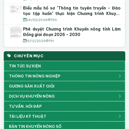
Biểu mẫu hồ sơ "Thông tin tuyên truyền - Đào
tạo tập huấn" thực hiện Chương trình Khuyến
nông năm 2026
24/03/2026
750
Phê duyệt Chương trình Khuyến nông tỉnh Lâm
Đồng giai đoạn 2026 - 2030
19/12/2025
791
CHUYÊN MỤC
TIN TỨC SỰ KIỆN
THÔNG TIN NÔNG NGHIỆP
GƯƠNG SẢN XUẤT GIỎI
DỊCH VỤ KHUYẾN NÔNG
TƯ VẤN, HỎI ĐÁP
TÀI LIỆU KỸ THUẬT
BẢN TIN KHUYẾN NÔNG SỐ