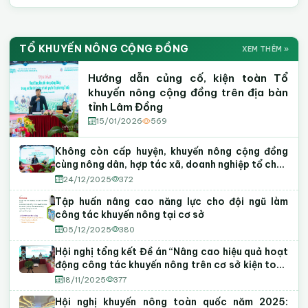
Sự Kiện & Hình Ảnh Hoạt Động
HÌNH ẢNH
Video Kỹ Thuật Khuyến Nông
VIDEO KN
TỔ KHUYẾN NÔNG CỘNG ĐỒNG
XEM THÊM »
Khuyến Nông Lâm Đồng
Tập huấn · Hội thảo · Phiên chợ
Hướng dẫn canh tác
Mô hình nông nghiệp CNC
Tập huấn
Hướng dẫn củng cố, kiện toàn Tổ
khuyến nông cộng đồng trên địa bàn
tỉnh Lâm Đồng
15/01/2026
569
Không còn cấp huyện, khuyến nông cộng đồng
cùng nông dân, hợp tác xã, doanh nghiệp tổ chức
lại sản xuất
24/12/2025
372
Tập huấn nâng cao năng lực cho đội ngũ làm
công tác khuyến nông tại cơ sở
05/12/2025
380
Hội nghị tổng kết Đề án “Nâng cao hiệu quả hoạt
động công tác khuyến nông trên cơ sở kiện toàn
mô hình Tổ khuyến nông cộng đồng” giai đoạn
18/11/2025
377
2022 - 2025
Hội nghị khuyến nông toàn quốc năm 2025: