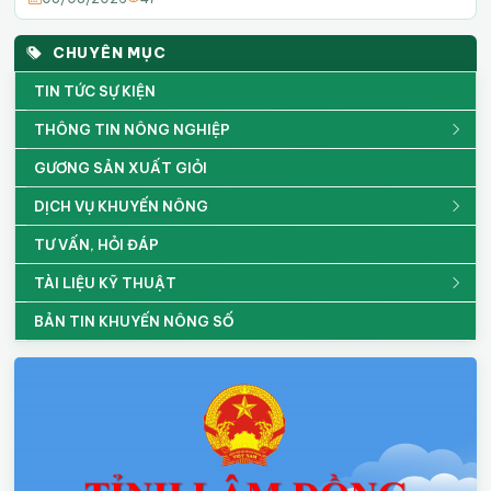
CHUYÊN MỤC
TIN TỨC SỰ KIỆN
THÔNG TIN NÔNG NGHIỆP
GƯƠNG SẢN XUẤT GIỎI
DỊCH VỤ KHUYẾN NÔNG
TƯ VẤN, HỎI ĐÁP
TÀI LIỆU KỸ THUẬT
BẢN TIN KHUYẾN NÔNG SỐ