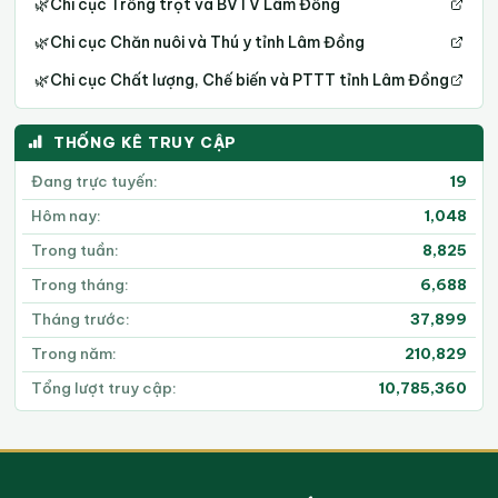
🌿
Chi cục Trồng trọt và BVTV Lâm Đồng
🌿
Chi cục Chăn nuôi và Thú y tỉnh Lâm Đồng
🌿
Chi cục Chất lượng, Chế biến và PTTT tỉnh Lâm Đồng
THỐNG KÊ TRUY CẬP
Đang trực tuyến:
19
Hôm nay:
1,048
Trong tuần:
8,825
Trong tháng:
6,688
Tháng trước:
37,899
Trong năm:
210,829
Tổng lượt truy cập:
10,785,360