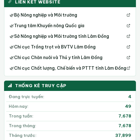
LIÊN KẾT WEBSITE
🌿
Bộ Nông nghiệp và Môi trường
🌿
Trung tâm Khuyến nông Quốc gia
🌿
Sở Nông nghiệp và Môi trường tỉnh Lâm Đồng
🌿
Chi cục Trồng trọt và BVTV Lâm Đồng
🌿
Chi cục Chăn nuôi và Thú y tỉnh Lâm Đồng
🌿
Chi cục Chất lượng, Chế biến và PTTT tỉnh Lâm Đồng
THỐNG KÊ TRUY CẬP
Đang trực tuyến:
4
Hôm nay:
49
Trong tuần:
7,678
Trong tháng:
7,678
Tháng trước:
37,899