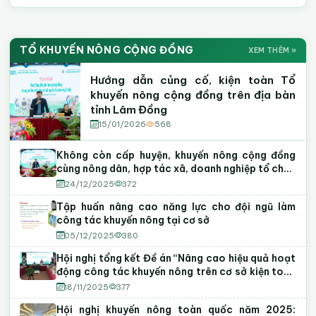
Sự Kiện & Hình Ảnh Hoạt Động
HÌNH ẢNH
Video Kỹ Thuật Khuyến Nông
VIDEO KN
TỔ KHUYẾN NÔNG CỘNG ĐỒNG
XEM THÊM »
Khuyến Nông Lâm Đồng
Tập huấn · Hội thảo · Phiên chợ
Hướng dẫn canh tác
Mô hình nông nghiệp CNC
Tập huấn
Hướng dẫn củng cố, kiện toàn Tổ
khuyến nông cộng đồng trên địa bàn
tỉnh Lâm Đồng
15/01/2026
568
Không còn cấp huyện, khuyến nông cộng đồng
cùng nông dân, hợp tác xã, doanh nghiệp tổ chức
lại sản xuất
24/12/2025
372
Tập huấn nâng cao năng lực cho đội ngũ làm
công tác khuyến nông tại cơ sở
05/12/2025
380
Hội nghị tổng kết Đề án “Nâng cao hiệu quả hoạt
động công tác khuyến nông trên cơ sở kiện toàn
mô hình Tổ khuyến nông cộng đồng” giai đoạn
18/11/2025
377
2022 - 2025
Hội nghị khuyến nông toàn quốc năm 2025: