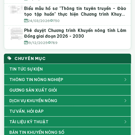
Biểu mẫu hồ sơ "Thông tin tuyên truyền - Đào
tạo tập huấn" thực hiện Chương trình Khuyến
nông năm 2026
24/03/2026
750
Phê duyệt Chương trình Khuyến nông tỉnh Lâm
Đồng giai đoạn 2026 - 2030
19/12/2025
789
CHUYÊN MỤC
TIN TỨC SỰ KIỆN
THÔNG TIN NÔNG NGHIỆP
GƯƠNG SẢN XUẤT GIỎI
DỊCH VỤ KHUYẾN NÔNG
TƯ VẤN, HỎI ĐÁP
TÀI LIỆU KỸ THUẬT
BẢN TIN KHUYẾN NÔNG SỐ