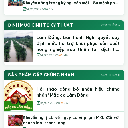
Khuyến nông trong kỷ nguyên mới - Sứ mệnh phồn
vinh và thịnh vượng
14/11/2025
616
ĐỊNH MỨC KINH TẾ KỸ THUẬT
XEM THÊM »
Lâm Đồng: Ban hành Nghị quyết quy
định mức hỗ trợ khôi phục sản xuất
nông nghiệp sau thiên tai, dịch hại
thực vật
14/01/2026
815
SẢN PHẨM CẤP CHỨNG NHẬN
XEM THÊM »
Hội thảo công bố nhãn hiệu chứng
nhận “Mắc ca Lâm Đồng”
16/04/2026
387
Khuyến nghị EU về nguy cơ vi phạm MRL đối với
chanh leo, thanh long