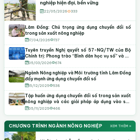
nghiệp hiện đại, bền vững
22/05/2026
333
Lâm Đồng: Chú trọng ứng dụng chuyển đổi số
trong sản xuất nông nghiệp
17/04/2026
737
Tuyên truyền Nghị quyết số 57-NQ/TW của Bộ
Chính trị: Phong trào “Bình dân học vụ số” và Đề
án chuyển đổi số trong các cơ quan Đảng
05/03/2026
674
Ngành Nông nghiệp và Môi trường tỉnh Lâm Đồng
đẩy mạnh ứng dụng chuyển đổi số
15/12/2025
538
Tập huấn ứng dụng chuyển đổi số trong sản xuất
nông nghiệp và các giải pháp áp dụng vào sản
xuất, kinh doanh
05/11/2025
468
CHƯƠNG TRÌNH NGÀNH NÔNG NGHIỆP
XEM THÊM »