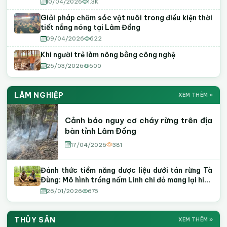
10/04/2026
1.3K
Giải pháp chăm sóc vật nuôi trong điều kiện thời
tiết nắng nóng tại Lâm Đồng
09/04/2026
622
Khi người trẻ làm nông bằng công nghệ
25/03/2026
600
LÂM NGHIỆP
XEM THÊM »
Cảnh báo nguy cơ cháy rừng trên địa
bàn tỉnh Lâm Đồng
17/04/2026
381
Đánh thức tiềm năng dược liệu dưới tán rừng Tà
Đùng: Mô hình trồng nấm Linh chi đỏ mang lại hiệu
quả kinh tế cao
26/01/2026
676
THỦY SẢN
XEM THÊM »