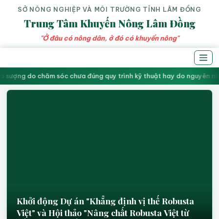
SỞ NÔNG NGHIỆP VÀ MÔI TRƯỜNG TỈNH LÂM ĐỒNG
Trung Tâm Khuyến Nông Lâm Đồng
"Ở đâu có nông dân, ở đó có khuyến nông"
à sượng do chăm sóc chưa đúng quy trình kỹ thuật hay do nguyên nhân 
Khởi động Dự án "Khẳng định vị thế Robusta
Việt" và Hội thảo "Nâng chất Robusta Việt từ