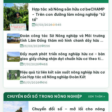
Hợp tác xã Nông sản hữu cơ beCHAMP
- Trên con đường làm nông nghiệp “tử
tế”
13/03/2026
545
Đoàn công tác Sở Nông nghiệp và Môi trường
tỉnh Lâm Đồng thăm mô hình chanh dây hữu cơ
tại phường Tiến Thành
09/03/2026
596
Đẩy mạnh phát triển nông nghiệp hữu cơ - bàn
giao giấy chứng nhận đạt chuẩn hữu cơ theo tiêu
chuẩn Việt Nam
17/01/2026
488
Hiệu quả từ liên kết sản xuất nông nghiệp hữu cơ
của Hợp tác xã Nông nghiệp Đoàn Kết
15/01/2026
616
CHUYỂN ĐỔI SỐ TRONG NÔNG NGHIỆP
XEM THÊM »
Chuyển đổi số - mở lối cho nông