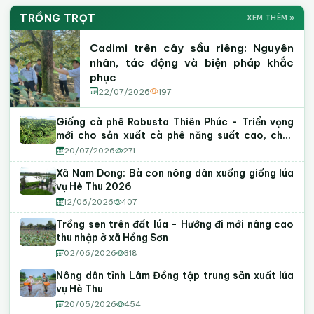
Khuyến Nông Lâm Đồng
FACEBOOK
Kênh YouTube Khuyến Nông
YOUTUBE
TRỒNG TRỌT
XEM THÊM »
06
Tin tức · Hoạt động · Sự kiện nổi bật
Khởi động Dự án "Khẳng định vị thế Robusta Việt"
Video kỹ thuật
Hướng dẫn canh tác
Mô hình điển hình
và Hội thảo "Nâng chất Robusta Việt từ gốc" tại
Cadimi trên cây sầu riêng: Nguyên
Lâm Đồng
nhân, tác động và biện pháp khắc
phục
07
Cadimi trên cây sầu riêng: Nguyên nhân, tác động
22/07/2026
197
và biện pháp khắc phục
08
Giống cà phê Robusta Thiên Phúc - Triển vọng
Góp ý dự thảo Nghị quyết của HĐND tỉnh quy định
mới cho sản xuất cà phê năng suất cao, chất
nội dung chi, mức chi hoạt động khuyến nông trên
lượng tại Lâm Đồng
địa bàn tỉnh Lâm Đồng
20/07/2026
271
Xã Nam Dong: Bà con nông dân xuống giống lúa
vụ Hè Thu 2026
12/06/2026
407
Trồng sen trên đất lúa - Hướng đi mới nâng cao
thu nhập ở xã Hồng Sơn
02/06/2026
318
Nông dân tỉnh Lâm Đồng tập trung sản xuất lúa
vụ Hè Thu
20/05/2026
454