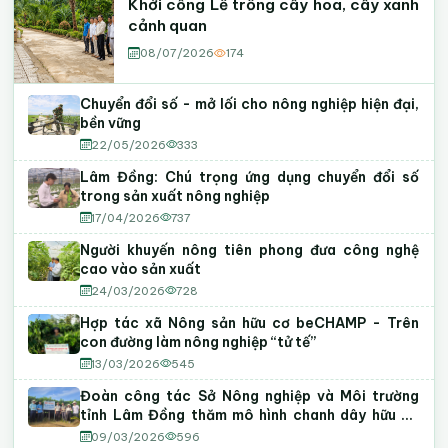
Khởi công Lễ trồng cây hoa, cây xanh
cảnh quan
08/07/2026
174
Chuyển đổi số - mở lối cho nông nghiệp hiện đại,
bền vững
22/05/2026
333
Lâm Đồng: Chú trọng ứng dụng chuyển đổi số
trong sản xuất nông nghiệp
17/04/2026
737
Người khuyến nông tiên phong đưa công nghệ
cao vào sản xuất
24/03/2026
728
Hợp tác xã Nông sản hữu cơ beCHAMP - Trên
con đường làm nông nghiệp “tử tế”
13/03/2026
545
Đoàn công tác Sở Nông nghiệp và Môi trường
tỉnh Lâm Đồng thăm mô hình chanh dây hữu cơ
tại phường Tiến Thành
09/03/2026
596