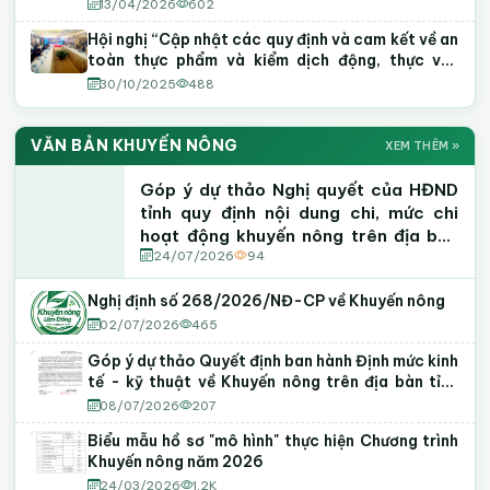
13/04/2026
602
Hội nghị “Cập nhật các quy định và cam kết về an
toàn thực phẩm và kiểm dịch động, thực vật
(SPS) trong Hiệp định EVFTA và UKVFTA”
30/10/2025
488
VĂN BẢN KHUYẾN NÔNG
XEM THÊM »
Góp ý dự thảo Nghị quyết của HĐND
tỉnh quy định nội dung chi, mức chi
hoạt động khuyến nông trên địa bàn
tỉnh Lâm Đồng
24/07/2026
94
Nghị định số 268/2026/NĐ-CP về Khuyến nông
02/07/2026
465
Góp ý dự thảo Quyết định ban hành Định mức kinh
tế - kỹ thuật về Khuyến nông trên địa bàn tỉnh
Lâm Đồng
08/07/2026
207
Biểu mẫu hồ sơ "mô hình" thực hiện Chương trình
Khuyến nông năm 2026
24/03/2026
1.2K