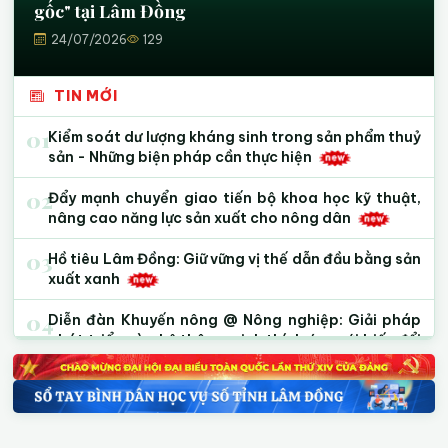
gốc" tại Lâm Đồng
24/07/2026
129
TIN MỚI
01
Kiểm soát dư lượng kháng sinh trong sản phẩm thuỷ
sản - Những biện pháp cần thực hiện
02
Đẩy mạnh chuyển giao tiến bộ khoa học kỹ thuật,
nâng cao năng lực sản xuất cho nông dân
03
Hồ tiêu Lâm Đồng: Giữ vững vị thế dẫn đầu bằng sản
xuất xanh
04
Diễn đàn Khuyến nông @ Nông nghiệp: Giải pháp
phát triển cà phê thông minh thích ứng với biến đổi
khí hậu và quy định chống phá rừng của Liên minh
Châu Âu (EUDR)
05
Xuất khẩu hồ tiêu sang EU và Mỹ: Nhận diện “vùng
đỏ” dư lượng và giải pháp vượt rào cản kỹ thuật