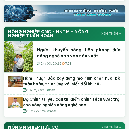
NÔNG NGHIỆP CNC - NNTM - NÔNG
XEM THÊM »
NGHIỆP TUẦN HOÀN
Người khuyến nông tiên phong đưa
công nghệ cao vào sản xuất
24/03/2026
728
Hàm Thuận Bắc xây dựng mô hình chăn nuôi bò
tuần hoàn, thích ứng với biến đổi khí hậu
09/12/2025
631
Bộ Chính trị yêu cầu thí điểm chính sách vượt trội
cho nông nghiệp công nghệ cao
03/12/2025
453
NÔNG NGHIỆP HỮU CƠ
XEM THÊM »