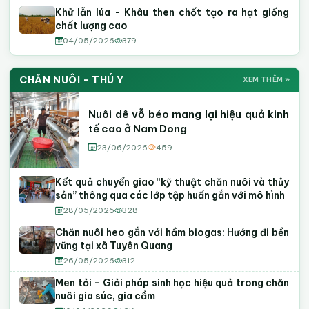
Khử lẫn lúa - Khâu then chốt tạo ra hạt giống
chất lượng cao
04/05/2026
379
CHĂN NUÔI - THÚ Y
XEM THÊM »
Nuôi dê vỗ béo mang lại hiệu quả kinh
tế cao ở Nam Dong
23/06/2026
459
Kết quả chuyển giao “kỹ thuật chăn nuôi và thủy
sản” thông qua các lớp tập huấn gắn với mô hình
28/05/2026
328
Chăn nuôi heo gắn với hầm biogas: Hướng đi bền
vững tại xã Tuyên Quang
26/05/2026
312
Men tỏi - Giải pháp sinh học hiệu quả trong chăn
nuôi gia súc, gia cầm