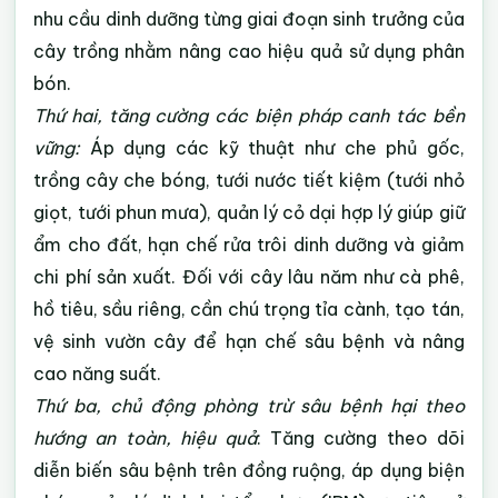
nhu cầu dinh dưỡng từng giai đoạn sinh trưởng của
cây trồng nhằm nâng cao hiệu quả sử dụng phân
bón.
Thứ hai, tăng cường các biện pháp canh tác bền
vững:
Áp dụng các kỹ thuật như che phủ gốc,
trồng cây che bóng, tưới nước tiết kiệm (tưới nhỏ
giọt, tưới phun mưa), quản lý cỏ dại hợp lý giúp giữ
ẩm cho đất, hạn chế rửa trôi dinh dưỡng và giảm
chi phí sản xuất. Đối với cây lâu năm như cà phê,
hồ tiêu, sầu riêng, cần chú trọng tỉa cành, tạo tán,
vệ sinh vườn cây để hạn chế sâu bệnh và nâng
cao năng suất.
Thứ ba, chủ động phòng trừ sâu bệnh hại theo
hướng an toàn, hiệu quả
:
Tăng cường theo dõi
diễn biến sâu bệnh trên đồng ruộng, áp dụng biện