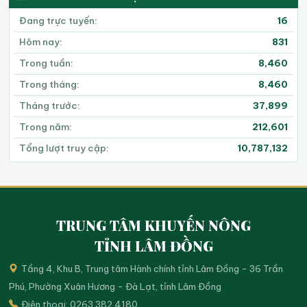
Đang trực tuyến:
16
Hôm nay:
831
Trong tuần:
8,460
Trong tháng:
8,460
Tháng trước:
37,899
Trong năm:
212,601
Tổng lượt truy cập:
10,787,132
TRUNG TÂM KHUYẾN NÔNG
TỈNH LÂM ĐỒNG
Tầng 4, Khu B, Trung tâm Hành chính tỉnh Lâm Đồng - 36 Trần
Phú, Phường Xuân Hương - Đà Lạt, tỉnh Lâm Đồng
Điện thoại: 0263.382.4180