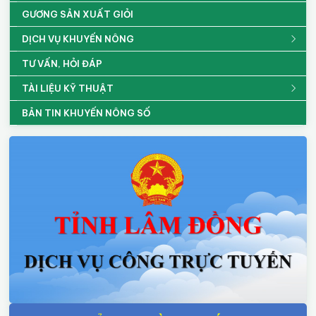
GƯƠNG SẢN XUẤT GIỎI
DỊCH VỤ KHUYẾN NÔNG
TƯ VẤN, HỎI ĐÁP
TÀI LIỆU KỸ THUẬT
BẢN TIN KHUYẾN NÔNG SỐ