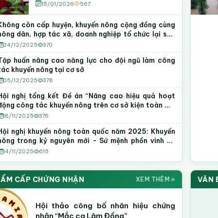
15/01/2026
567
Không còn cấp huyện, khuyến nông cộng đồng cùng
nông dân, hợp tác xã, doanh nghiệp tổ chức lại sản
xuất
24/12/2025
370
Tập huấn nâng cao năng lực cho đội ngũ làm công
tác khuyến nông tại cơ sở
05/12/2025
378
Hội nghị tổng kết Đề án “Nâng cao hiệu quả hoạt
động công tác khuyến nông trên cơ sở kiện toàn mô
hình Tổ khuyến nông cộng đồng” giai đoạn 2022 -
18/11/2025
376
2025
Hội nghị khuyến nông toàn quốc năm 2025: Khuyến
nông trong kỷ nguyên mới - Sứ mệnh phồn vinh và
thịnh vượng
14/11/2025
615
HẨM CẤP CHỨNG NHẬN
VĂN 
XEM THÊM »
Hội thảo công bố nhãn hiệu chứng
nhận “Mắc ca Lâm Đồng”