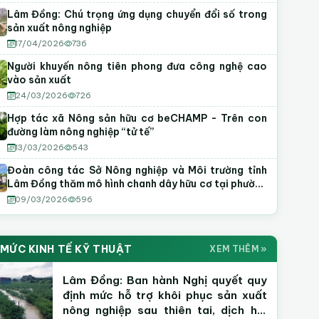
Lâm Đồng: Chú trọng ứng dụng chuyển đổi số trong
sản xuất nông nghiệp
17/04/2026
736
Người khuyến nông tiên phong đưa công nghệ cao
vào sản xuất
24/03/2026
726
Hợp tác xã Nông sản hữu cơ beCHAMP - Trên con
đường làm nông nghiệp “tử tế”
13/03/2026
543
Đoàn công tác Sở Nông nghiệp và Môi trường tỉnh
Lâm Đồng thăm mô hình chanh dây hữu cơ tại phường
Tiến Thành
09/03/2026
596
Video Kỹ Thuật Khuyến Nông
DEO KN
 MỨC KINH TẾ KỸ THUẬT
XEM THÊM »
ướng dẫn canh tác
Mô hình nông nghiệp CNC
Tập huấn
Lâm Đồng: Ban hành Nghị quyết quy
80+ Video
50K+ Lượt xem
định mức hỗ trợ khôi phục sản xuất
nông nghiệp sau thiên tai, dịch hại