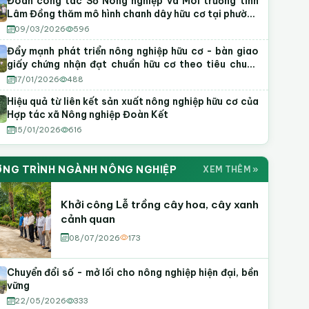
Đoàn công tác Sở Nông nghiệp và Môi trường tỉnh
Lâm Đồng thăm mô hình chanh dây hữu cơ tại phường
Tiến Thành
09/03/2026
596
Đẩy mạnh phát triển nông nghiệp hữu cơ - bàn giao
giấy chứng nhận đạt chuẩn hữu cơ theo tiêu chuẩn
Việt Nam
17/01/2026
488
Hiệu quả từ liên kết sản xuất nông nghiệp hữu cơ của
Hợp tác xã Nông nghiệp Đoàn Kết
15/01/2026
616
NG TRÌNH NGÀNH NÔNG NGHIỆP
XEM THÊM »
Khởi công Lễ trồng cây hoa, cây xanh
cảnh quan
08/07/2026
173
Chuyển đổi số - mở lối cho nông nghiệp hiện đại, bền
vững
22/05/2026
333