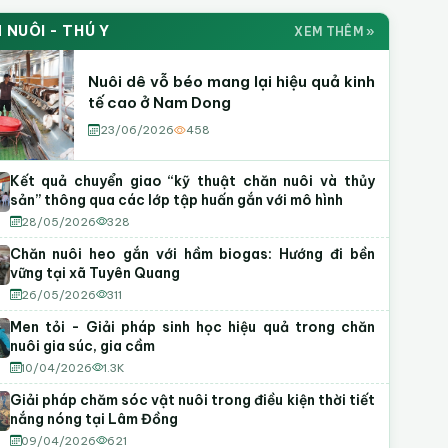
h YouTube Khuyến Nông
OUTUBE
 NUÔI - THÚ Y
XEM THÊM »
 kỹ thuật
Hướng dẫn canh tác
Mô hình điển hình
Đăng ký
12+
Video
Nuôi dê vỗ béo mang lại hiệu quả kinh
tế cao ở Nam Dong
23/06/2026
458
Kết quả chuyển giao “kỹ thuật chăn nuôi và thủy
sản” thông qua các lớp tập huấn gắn với mô hình
28/05/2026
328
Chăn nuôi heo gắn với hầm biogas: Hướng đi bền
vững tại xã Tuyên Quang
26/05/2026
311
Men tỏi - Giải pháp sinh học hiệu quả trong chăn
nuôi gia súc, gia cầm
10/04/2026
1.3K
Giải pháp chăm sóc vật nuôi trong điều kiện thời tiết
nắng nóng tại Lâm Đồng
09/04/2026
621