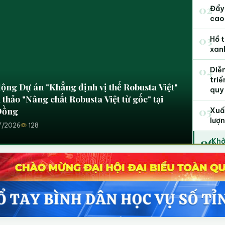
02
Đẩy
cao
03
Hồ t
xan
04
Diễ
triể
quy
i trên cây sầu riêng: Nguyên nhân, tác động
05
n pháp khắc phục
Xuất
lượn
7/2026
195
06
Khởi
thảo
07
Cad
biệ
08
Góp
dun
tỉn