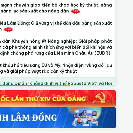
 mạnh chuyển giao tiến bộ khoa học kỹ thuật, nâng
 năng lực sản xuất cho nông dân
iêu Lâm Đồng: Giữ vững vị thế dẫn đầu bằng sản xuất
h
n đàn Khuyến nông @ Nông nghiệp: Giải pháp phát
n cà phê thông minh thích ứng với biến đổi khí hậu và
 định chống phá rừng của Liên minh Châu Âu (EUDR)
 khẩu hồ tiêu sang EU và Mỹ: Nhận diện “vùng đỏ” dư
g và giải pháp vượt rào cản kỹ thuật
 động Dự án "Khẳng định vị thế Robusta Việt" và Hội
 "Nâng chất Robusta Việt từ gốc" tại Lâm Đồng
imi trên cây sầu riêng: Nguyên nhân, tác động và
n pháp khắc phục
 ý dự thảo Nghị quyết của HĐND tỉnh quy định nội
g chi, mức chi hoạt động khuyến nông trên địa bàn
h Lâm Đồng