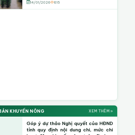
thực vật
14/01/2026
815
BẢN KHUYẾN NÔNG
XEM THÊM »
Góp ý dự thảo Nghị quyết của HĐND
tỉnh quy định nội dung chi, mức chi