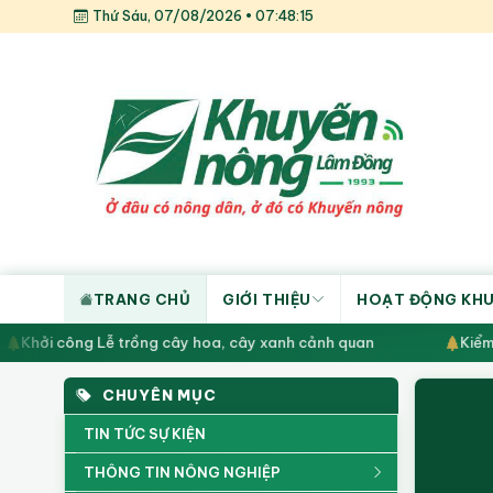
Thứ Sáu, 07/08/2026 • 07:48:16
TRANG CHỦ
GIỚI THIỆU
HOẠT ĐỘNG KH
Chuyển đổi cây trồng, định hướng phát triển bền vững cho n
CHUYÊN MỤC
TIN TỨC SỰ KIỆN
THÔNG TIN NÔNG NGHIỆP