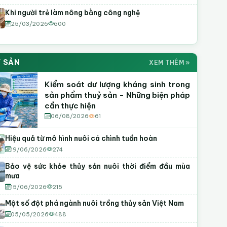
Khi người trẻ làm nông bằng công nghệ
25/03/2026
600
 SẢN
XEM THÊM »
Kiểm soát dư lượng kháng sinh trong
sản phẩm thuỷ sản - Những biện pháp
cần thực hiện
06/08/2026
61
Hiệu quả từ mô hình nuôi cá chình tuần hoàn
19/06/2026
274
Bảo vệ sức khỏe thủy sản nuôi thời điểm đầu mùa
mưa
15/06/2026
215
Một số đột phá ngành nuôi trồng thủy sản Việt Nam
05/05/2026
488