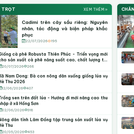
ến Nông Lâm Đồng
Kên
EBOOK
Y
 TRỌT
CHĂN
XEM THÊM »
 · Hoạt động · Sự kiện nổi bật
Video
Cadimi trên cây sầu riêng: Nguyên
i theo dõi
Thích Fanpage
100
nhân, tác động và biện pháp khắc
phục
22/07/2026
195
Giống cà phê Robusta Thiên Phúc - Triển vọng mới
cho sản xuất cà phê năng suất cao, chất lượng tại
Lâm Đồng
20/07/2026
268
Xã Nam Dong: Bà con nông dân xuống giống lúa vụ
Hè Thu 2026
12/06/2026
407
Trồng sen trên đất lúa - Hướng đi mới nâng cao thu
nhập ở xã Hồng Sơn
02/06/2026
318
Nông dân tỉnh Lâm Đồng tập trung sản xuất lúa vụ
Hè Thu
20/05/2026
453