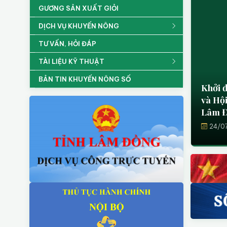
GƯƠNG SẢN XUẤT GIỎI
DỊCH VỤ KHUYẾN NÔNG
TƯ VẤN, HỎI ĐÁP
TÀI LIỆU KỸ THUẬT
BẢN TIN KHUYẾN NÔNG SỐ
Cadim
và biệ
22/0