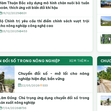
Hàm Thuận Bắc xây dựng mô hình chăn nuôi bò tuần
hoàn, thích ứng với biến đổi khí hậu
09/12/2025
631
Bộ Chính trị yêu cầu thí điểm chính sách vượt trội
cho nông nghiệp công nghệ cao
03/12/2025
453
N ĐỔI SỐ TRONG NÔNG NGHIỆP
CHƯƠ
XEM THÊM »
Chuyển đổi số - mở lối cho nông
nghiệp hiện đại, bền vững
22/05/2026
333
Lâm Đồng: Chú trọng ứng dụng chuyển đổi số trong
sản xuất nông nghiệp
17/04/2026
736