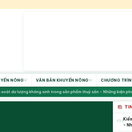
UYẾN NÔNG
VĂN BẢN KHUYẾN NÔNG
CHƯƠNG TRÌN
ông nghiệp địa phương
Khởi công Lễ trồng cây hoa, cây x
TI
01
Kiể
- N