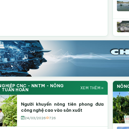
NGHIỆP CNC - NNTM - NÔNG
NÔNG
XEM THÊM »
P TUẦN HOÀN
Người khuyến nông tiên phong đưa
công nghệ cao vào sản xuất
24/03/2026
726