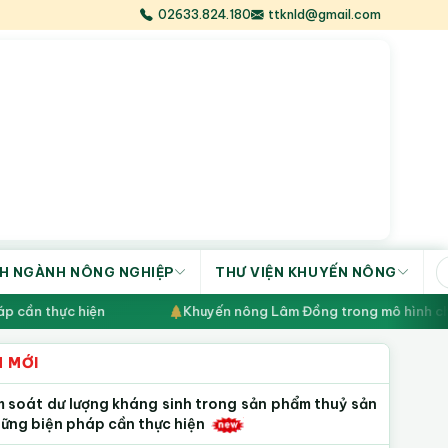
02633.824.180
ttknld@gmail.com
H NGÀNH NÔNG NGHIỆP
THƯ VIỆN KHUYẾN NÔNG
anh cảnh quan
Kiểm soát dư lượng kháng sinh trong sản 
N MỚI
m soát dư lượng kháng sinh trong sản phẩm thuỷ sản
hững biện pháp cần thực hiện