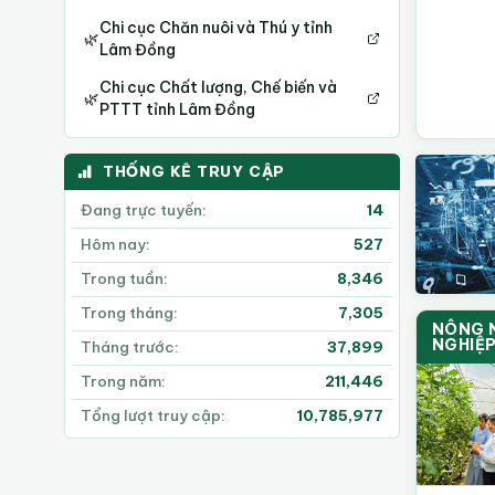
Chi cục Chăn nuôi và Thú y tỉnh
🌿
Lâm Đồng
Chi cục Chất lượng, Chế biến và
🌿
PTTT tỉnh Lâm Đồng
THỐNG KÊ TRUY CẬP
Đang trực tuyến:
14
Hôm nay:
527
Trong tuần:
8,346
Trong tháng:
7,305
NÔNG 
NGHIỆ
Tháng trước:
37,899
Trong năm:
211,446
Tổng lượt truy cập:
10,785,977