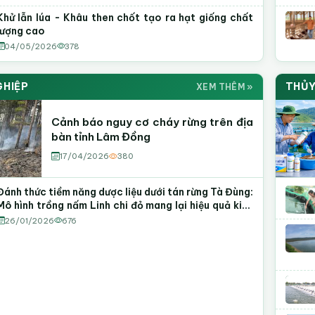
Khử lẫn lúa - Khâu then chốt tạo ra hạt giống chất
lượng cao
04/05/2026
378
GHIỆP
THỦY
XEM THÊM »
Cảnh báo nguy cơ cháy rừng trên địa
bàn tỉnh Lâm Đồng
17/04/2026
380
Đánh thức tiềm năng dược liệu dưới tán rừng Tà Đùng:
Mô hình trồng nấm Linh chi đỏ mang lại hiệu quả kinh
tế cao
26/01/2026
676