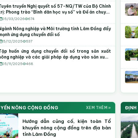
Tuyên truyền Nghị quyết số 57-NQ/TW của Bộ Chính
trị: Phong trào “Bình dân học vụ số” và Đề án chuyển
đổi số trong các cơ quan Đảng
05/03/2026
674
Ngành Nông nghiệp và Môi trường tỉnh Lâm Đồng đẩy
mạnh ứng dụng chuyển đổi số
15/12/2025
537
Tập huấn ứng dụng chuyển đổi số trong sản xuất
nông nghiệp và các giải pháp áp dụng vào sản xuất,
kinh doanh
05/11/2025
468
ện & Hình Ảnh Hoạt Động
H ẢNH
VI
UYẾN NÔNG CỘNG ĐỒNG
ĐỊNH
XEM THÊM »
 Nông Lâm Đồng
Tập huấn · Hội thảo · Phiên chợ
H
Hướng dẫn củng cố, kiện toàn Tổ
ình ảnh
Cập nhật thường xuyên
khuyến nông cộng đồng trên địa bàn
tỉnh Lâm Đồng