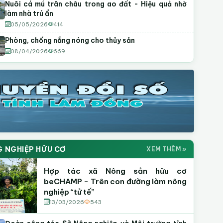
Nuôi cá mú trân châu trong ao đất - Hiệu quả nhờ
làm nhà trú ẩn
05/05/2026
414
Phòng, chống nắng nóng cho thủy sản
08/04/2026
669
 NGHIỆP HỮU CƠ
XEM THÊM »
Hợp tác xã Nông sản hữu cơ
beCHAMP - Trên con đường làm nông
nghiệp “tử tế”
13/03/2026
543