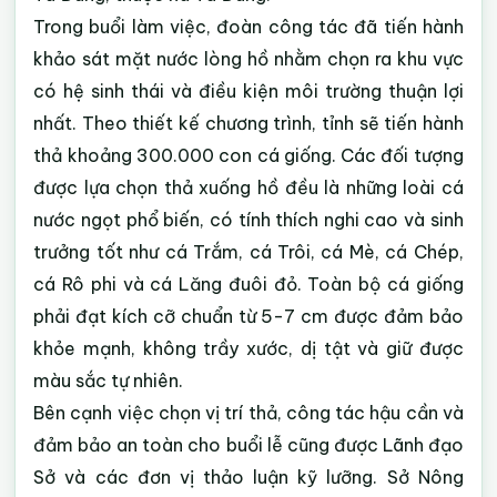
Trong buổi làm việc, đoàn công tác đã tiến hành
khảo sát mặt nước lòng hồ nhằm chọn ra khu vực
có hệ sinh thái và điều kiện môi trường thuận lợi
nhất. Theo thiết kế chương trình, tỉnh sẽ tiến hành
thả khoảng 300.000
con cá giống. Các đối tượng
được lựa chọn thả xuống hồ đều là những loài cá
nước ngọt phổ biến, có tính thích nghi cao và sinh
trưởng tốt như cá Trắm, cá Trôi, cá Mè, cá Chép,
cá Rô phi và cá Lăng đuôi đỏ. Toàn bộ cá giống
phải đạt kích cỡ chuẩn từ 5-7 cm được đảm bảo
khỏe mạnh, không trầy xước, dị tật và giữ được
màu sắc tự nhiên.
Bên cạnh việc chọn vị trí thả, công tác hậu cần và
đảm bảo an toàn cho buổi lễ cũng được Lãnh đạo
Sở và các đơn vị thảo luận kỹ lưỡng. Sở Nông