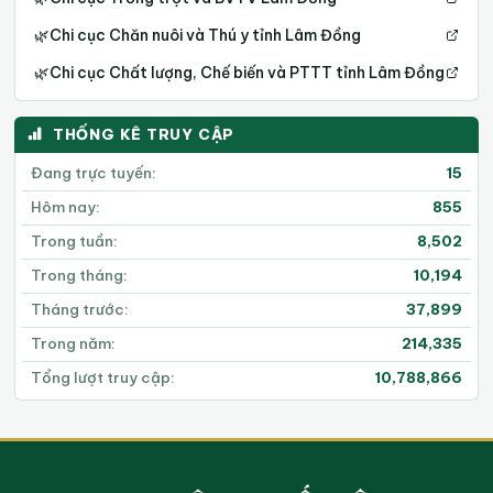
🌿
Chi cục Chăn nuôi và Thú y tỉnh Lâm Đồng
🌿
Chi cục Chất lượng, Chế biến và PTTT tỉnh Lâm Đồng
THỐNG KÊ TRUY CẬP
Đang trực tuyến:
15
Hôm nay:
855
Trong tuần:
8,502
Trong tháng:
10,194
Tháng trước:
37,899
Trong năm:
214,335
Tổng lượt truy cập:
10,788,866