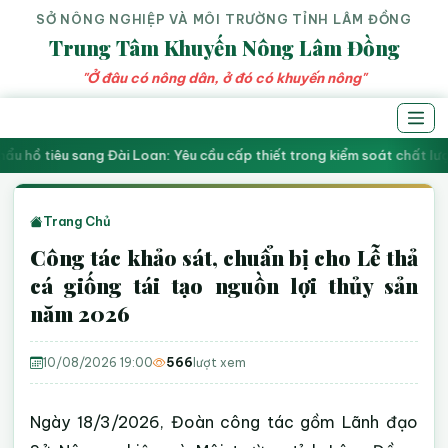
SỞ NÔNG NGHIỆP VÀ MÔI TRƯỜNG TỈNH LÂM ĐỒNG
Trung Tâm Khuyến Nông Lâm Đồng
"Ở đâu có nông dân, ở đó có khuyến nông"
ẩu hồ tiêu sang Đài Loan: Yêu cầu cấp thiết trong kiểm soát chất l
Trang Chủ
Công tác khảo sát, chuẩn bị cho Lễ thả
cá giống tái tạo nguồn lợi thủy sản
năm 2026
10/08/2026 19:00
566
lượt xem
Ngày 18/3/2026, Đoàn công tác gồm Lãnh đạo