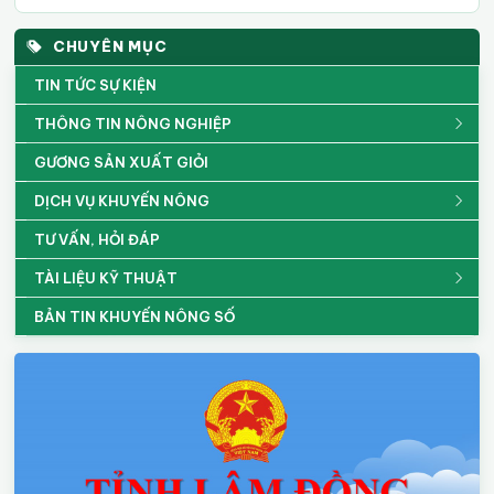
CHUYÊN MỤC
TIN TỨC SỰ KIỆN
THÔNG TIN NÔNG NGHIỆP
GƯƠNG SẢN XUẤT GIỎI
DỊCH VỤ KHUYẾN NÔNG
TƯ VẤN, HỎI ĐÁP
TÀI LIỆU KỸ THUẬT
BẢN TIN KHUYẾN NÔNG SỐ