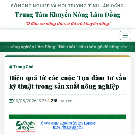
SỞ NÔNG NGHIỆP VÀ MÔI TRƯỜNG TỈNH LÂM ĐỒNG
Trung Tâm Khuyến Nông Lâm Đồng
"Ở đâu có nông dân, ở đó có khuyến nông"
stics nông nghiệp Lâm Đồng: “Nút thắt” cần tháo gỡ để nâng tầm giá 
Trang Chủ
Hiệu quả từ các cuộc Tọa đàm tư vấn
kỹ thuật trong sản xuất nông nghiệp
06/08/2026 13:26
215
lượt xem