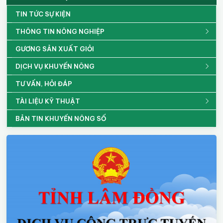
TIN TỨC SỰ KIỆN
THÔNG TIN NÔNG NGHIỆP
GƯƠNG SẢN XUẤT GIỎI
DỊCH VỤ KHUYẾN NÔNG
TƯ VẤN, HỎI ĐÁP
TÀI LIỆU KỸ THUẬT
BẢN TIN KHUYẾN NÔNG SỐ