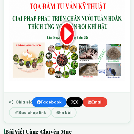
Chia sẻ:
Facebook
X
Email
Sao chép link
In bài
Bài Viết Cùng Chuyên Mục