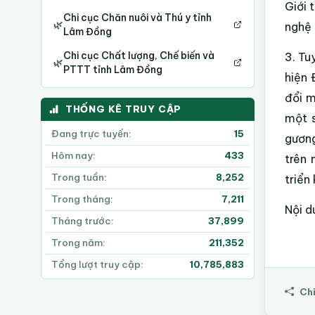
Giới 
Chi cục Chăn nuôi và Thú y tỉnh
🌿
nghệ 
Lâm Đồng
Chi cục Chất lượng, Chế biến và
3. Tu
🌿
PTTT tỉnh Lâm Đồng
hiện 
đổi m
THỐNG KÊ TRUY CẬP
một s
Đang trực tuyến:
15
gương
Hôm nay:
433
trên 
Trong tuần:
8,252
triển
Trong tháng:
7,211
Nội d
Tháng trước:
37,899
Trong năm:
211,352
Tổng lượt truy cập:
10,785,883
Chi