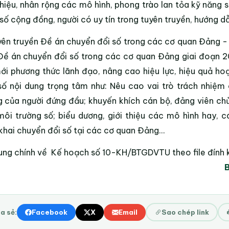
thiệu, nhân rộng các mô hình, phong trào lan tỏa kỹ năng 
số cộng đồng, người có uy tín trong tuyên truyền, hướng dẫ
yên truyền Đề án chuyển đổi số trong các cơ quan Đảng - 
Đề án chuyển đổi số trong các cơ quan Đảng giai đoạn 2
ới phương thức lãnh đạo, nâng cao hiệu lực, hiệu quả h
ố nội dung trọng tâm như: Nêu cao vai trò trách nhiệm 
 của người đứng đầu; khuyến khích cán bộ, đảng viên ch
môi trường số; biểu dương, giới thiệu các mô hình hay, c
 khai chuyển đổi số tại các cơ quan Đảng...
ung chính về
Kế hoạch số 10-KH/BTGDVTU
theo file đính
B
a sẻ:
Facebook
X
Email
Sao chép link