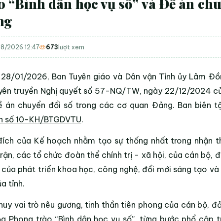
o “Bình dân học vụ số” và Đề án chu
ng
8/2026 12:47
673
lượt xem
 28/01/2026, Ban Tuyên giáo và Dân vận Tỉnh ủy Lâm 
yên truyền Nghị quyết số 57-NQ/TW, ngày 22/12/2024 của 
 án chuyển đổi số trong các cơ quan Đảng. Ban biên tậ
h số 10-KH/BTGDVTU
.
ích của Kế hoạch nhằm tạo sự thống nhất trong nhận th
rận, các tổ chức đoàn thể chính trị - xã hội, của cán bộ, đ
 của phát triển khoa học, công nghệ, đổi mới sáng tạo và c
a tỉnh.
huy vai trò nêu gương, tinh thần tiên phong của cán bộ, đ
ỏa Phong trào “Bình dân học vụ số”, từng bước phổ cập t