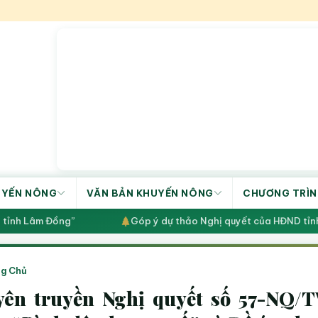
UYẾN NÔNG
VĂN BẢN KHUYẾN NÔNG
CHƯƠNG TRÌN
tỉnh Lâm Đồng”
Góp ý dự thảo Nghị quyết của HĐND tỉnh q
g Chủ
ên truyền Nghị quyết số 57-NQ/T