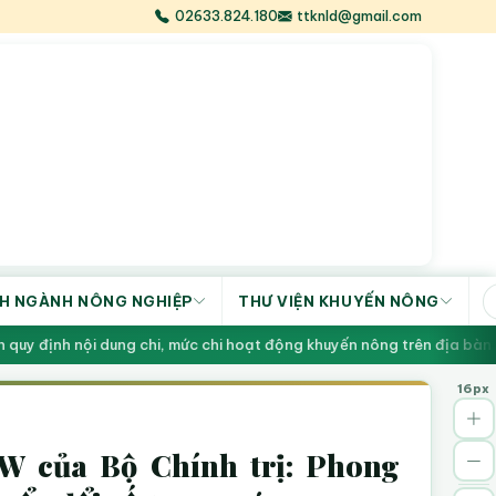
02633.824.180
ttknld@gmail.com
H NGÀNH NÔNG NGHIỆP
THƯ VIỆN KHUYẾN NÔNG
uy định nội dung chi, mức chi hoạt động khuyến nông trên địa bàn t
16px
W của Bộ Chính trị: Phong