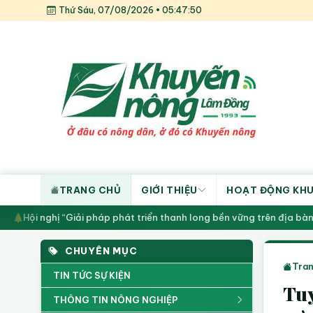
Thứ Sáu, 07/08/2026 • 05:47:50
TRANG CHỦ
GIỚI THIỆU
HOẠT ĐỘNG KH
Hội nghị “Giải pháp phát triển thanh long bền vững trên địa bàn 
CHUYÊN MỤC
Tran
TIN TỨC SỰ KIỆN
Tuy
THÔNG TIN NÔNG NGHIỆP