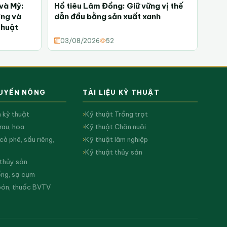
 và Mỹ:
Hồ tiêu Lâm Đồng: Giữ vững vị thế
ợng và
dẫn đầu bằng sản xuất xanh
thuật
03/08/2026
52
HUYẾN NÔNG
TÀI LIỆU KỸ THUẬT
n kỹ thuật
Kỹ thuật Trồng trọt
rau, hoa
Kỹ thuật Chăn nuôi
cà phê, sầu riêng,
Kỹ thuật lâm nghiệp
Kỹ thuật thủy sản
 thủy sản
ống, sạ cụm
bón, thuốc BVTV