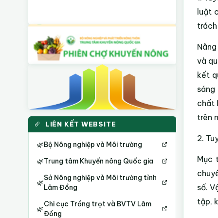
luật 
trách
Nâng 
và qu
kết q
sáng 
chất 
trên 
LIÊN KẾT WEBSITE
2. Tu
🌿
Bộ Nông nghiệp và Môi trường
Mục t
🌿
Trung tâm Khuyến nông Quốc gia
chuyể
Sở Nông nghiệp và Môi trường tỉnh
🌿
số. V
Lâm Đồng
tập, 
Chi cục Trồng trọt và BVTV Lâm
🌿
Đồng