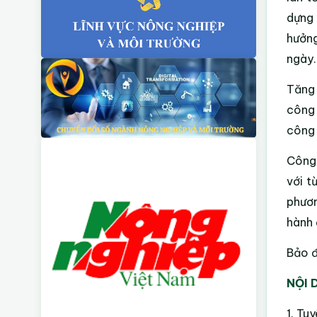
dựng 
hưởng
ngày.
Tăng 
công 
công 
Công 
với t
phươn
hành 
Bảo đ
NỘI 
1. Tu