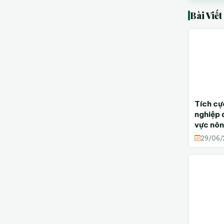
Bài Viế
Tích cư
nghiệp 
vực nôn
nghệ c
29/06/