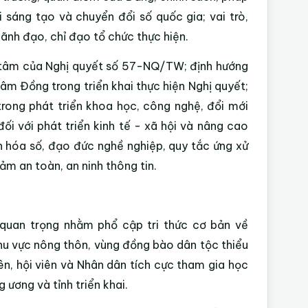
 sáng tạo và chuyển đổi số quốc gia; vai trò,
ãnh đạo, chỉ đạo tổ chức thực hiện.
g tâm của Nghị quyết số 57-NQ/TW; định hướng
Lâm Đồng trong triển khai thực hiện Nghị quyết;
trong phát triển khoa học, công nghệ, đổi mới
đối với phát triển kinh tế - xã hội và nâng cao
n hóa số, đạo đức nghề nghiệp, quy tắc ứng xử
ảm an toàn, an ninh thông tin.
p quan trọng nhằm phổ cập tri thức cơ bản về
khu vực nông thôn, vùng đồng bào dân tộc thiểu
ên, hội viên và Nhân dân tích cực tham gia học
 ương và tỉnh triển khai.