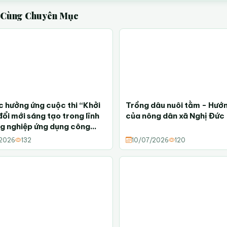
t Cùng Chuyên Mục
̣c hưởng ứng cuộc thi “Khởi
Trồng dâu nuôi tằm - Hướn
đổi mới sáng tạo trong lĩnh
của nông dân xã Nghị Đức
g nghiệp ứng dụng công
ao năm 2026”
2026
132
10/07/2026
120