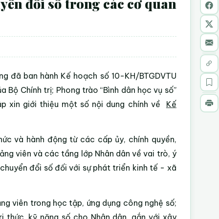
yển đổi số trong các cơ quan
Đồng đã ban hành Kế hoạch số 10-KH/BTGDVTU
Bộ Chính trị; Phong trào “Bình dân học vụ số”
p xin giới thiệu một số nội dung chính về
Kế
ức và hành động từ các cấp ủy, chính quyền,
ảng viên và các tầng lớp Nhân dân về vai trò, ý
huyển đổi số đối với sự phát triển kinh tế - xã
ảng viên trong học tập, ứng dụng công nghệ số;
ri thức, kỹ năng số cho Nhân dân, gắn với xây