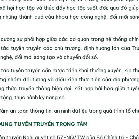
xã hội học tập và thúc đẩy học tập suốt đời; qua đó giúp
 những thành quả của khoa học công nghệ, đổi mới sán
cường sự phối hợp giữa các cơ quan trong hệ thống chính
tác tuyên truyền các chủ trương, định hướng lớn của Tr
nghệ, đổi mới sáng tạo và chuyển đổi số.
tác tuyên truyền cần được triển khai thường xuyên, kịp t
ừng nhóm đối tượng và điều kiện thực tiễn của địa phương
g thức truyền thông hiện đại; kết hợp hài hòa giữa tuy
động, thực hành kỹ năng số.
ảm an toàn thông tin, an ninh dữ liệu trong quá trình tổ c
DUNG TUYÊN TRUYỀN TRỌNG TÂM
yên truyền Nghị quyết số 57-NQ/TW của Bộ Chính trị - Chủ