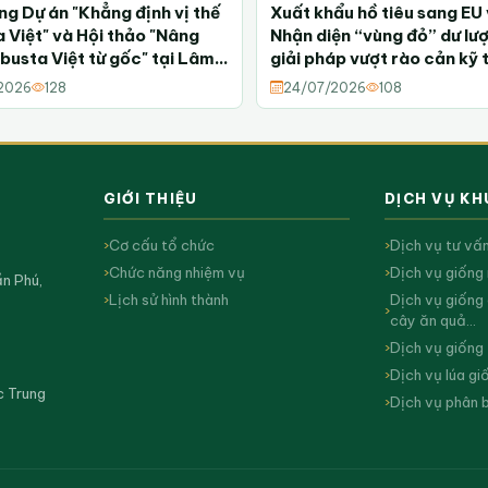
ng Dự án "Khẳng định vị thế
Xuất khẩu hồ tiêu sang EU
 Việt" và Hội thảo "Nâng
Nhận diện “vùng đỏ” dư lư
busta Việt từ gốc" tại Lâm
giải pháp vượt rào cản kỹ 
2026
128
24/07/2026
108
GIỚI THIỆU
DỊCH VỤ K
Cơ cấu tổ chức
Dịch vụ tư vấ
Chức năng nhiệm vụ
Dịch vụ giống 
ần Phú,
Lịch sử hình thành
Dịch vụ giống 
cây ăn quả…
Dịch vụ giống
Dịch vụ lúa gi
c Trung
Dịch vụ phân 