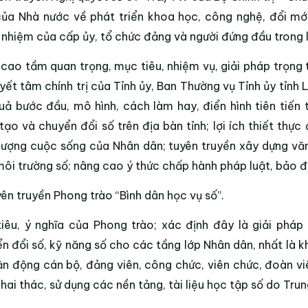
của Nhà nước về phát triển khoa học, công nghệ, đổi mới
 nhiệm của cấp ủy, tổ chức đảng và người đứng đầu trong l
cao tầm quan trọng, mục tiêu, nhiệm vụ, giải pháp trọn
yết tâm chính trị của Tỉnh ủy, Ban Thường vụ Tỉnh ủy tỉnh 
uả bước đầu, mô hình, cách làm hay, điển hình tiên tiến 
tạo và chuyển đổi số trên địa bàn tỉnh; lợi ích thiết thực 
lượng cuộc sống của Nhân dân; tuyên truyền xây dựng vă
môi trường số; nâng cao ý thức chấp hành pháp luật, bảo đ
yên truyền Phong trào “Bình dân học vụ số”.
iêu, ý nghĩa của Phong trào; xác định đây là giải phá
n đổi số, kỹ năng số cho các tầng lớp Nhân dân, nhất là 
ận động cán bộ, đảng viên, công chức, viên chức, đoàn vi
khai thác, sử dụng các nền tảng, tài liệu học tập số do Trung