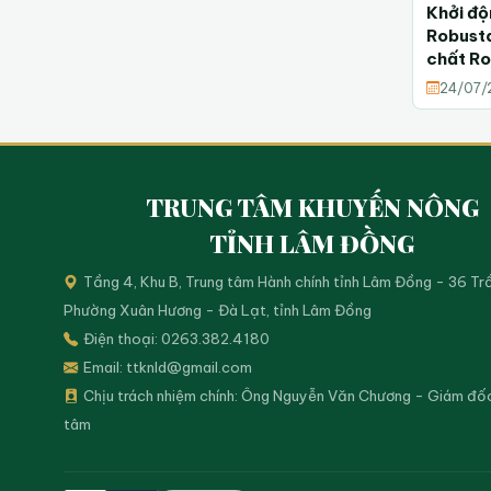
Khởi độ
Robusta
chất Ro
Đồng
24/07/
TRUNG TÂM KHUYẾN NÔNG
TỈNH LÂM ĐỒNG
Tầng 4, Khu B, Trung tâm Hành chính tỉnh Lâm Đồng - 36 Tr
Phường Xuân Hương - Đà Lạt, tỉnh Lâm Đồng
Điện thoại: 0263.382.4180
Email:
ttknld@gmail.com
Chịu trách nhiệm chính: Ông Nguyễn Văn Chương - Giám đố
tâm