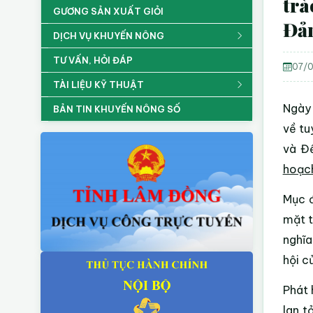
trà
GƯƠNG SẢN XUẤT GIỎI
Đả
DỊCH VỤ KHUYẾN NÔNG
TƯ VẤN, HỎI ĐÁP
07/0
TÀI LIỆU KỸ THUẬT
Ngày
BẢN TIN KHUYẾN NÔNG SỐ
về tu
và Đề
hoạc
Mục đ
mặt t
nghĩa
hội củ
Phát 
lan t