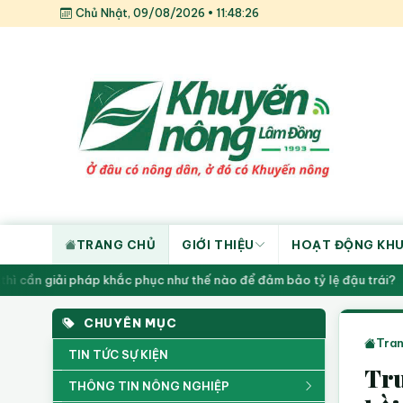
Chủ Nhật, 09/08/2026 • 11:48:27
TRANG CHỦ
GIỚI THIỆU
HOẠT ĐỘNG KH
ì cần giải pháp khắc phục như thế nào để đảm bảo tỷ lệ đậu trái?
CHUYÊN MỤC
Tran
TIN TỨC SỰ KIỆN
Tru
THÔNG TIN NÔNG NGHIỆP