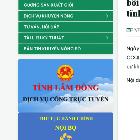
bồi
GƯƠNG SẢN XUẤT GIỎI
tỉ
DỊCH VỤ KHUYẾN NÔNG
TƯ VẤN, HỎI ĐÁP
09/0
TÀI LIỆU KỸ THUẬT
Ngày
BẢN TIN KHUYẾN NÔNG SỐ
CCQLĐ
cư kh
Nội 