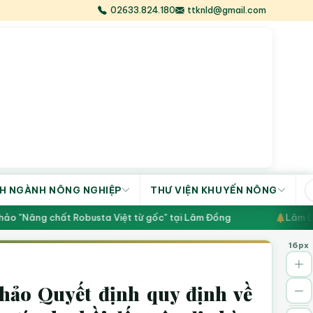
02633.824.180
ttknld@gmail.com
H NGÀNH NÔNG NGHIỆP
THƯ VIỆN KHUYẾN NÔNG
o "Nâng chất Robusta Việt từ gốc" tại Lâm Đồng
Lâm Đồng
16px
thảo Quyết định quy định về