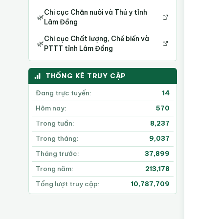
Chi cục Chăn nuôi và Thú y tỉnh
🌿
Lâm Đồng
Chi cục Chất lượng, Chế biến và
🌿
PTTT tỉnh Lâm Đồng
THỐNG KÊ TRUY CẬP
Đang trực tuyến:
14
Hôm nay:
570
Trong tuần:
8,237
Trong tháng:
9,037
Tháng trước:
37,899
Trong năm:
213,178
Tổng lượt truy cập:
10,787,709