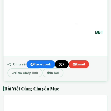
BBT
Chia sẻ:
Facebook
X
Email
Sao chép link
In bài
Bài Viết Cùng Chuyên Mục