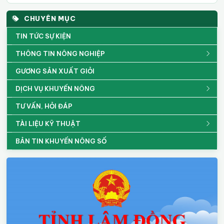
CHUYÊN MỤC
TIN TỨC SỰ KIỆN
THÔNG TIN NÔNG NGHIỆP
GƯƠNG SẢN XUẤT GIỎI
DỊCH VỤ KHUYẾN NÔNG
TƯ VẤN, HỎI ĐÁP
TÀI LIỆU KỸ THUẬT
BẢN TIN KHUYẾN NÔNG SỐ