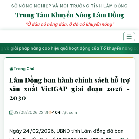
SỞ NÔNG NGHIỆP VÀ MÔI TRƯỜNG TỈNH LÂM ĐỒNG
Trung Tâm Khuyến Nông Lâm Đồng
"Ở đâu có nông dân, ở đó có khuyến nông"
 và giải pháp nâng cao hiệu quả hoạt động của Tổ khuyến nông cộn
Trang Chủ
Lâm Đồng ban hành chính sách hỗ trợ
sản xuất VietGAP giai đoạn 2026 -
2030
09/08/2026 22:31
404
lượt xem
Ngày 24/02/2026, UBND tỉnh Lâm đồng đã ban