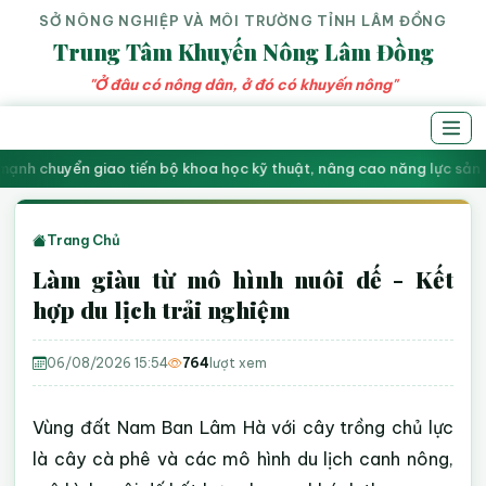
SỞ NÔNG NGHIỆP VÀ MÔI TRƯỜNG TỈNH LÂM ĐỒNG
Trung Tâm Khuyến Nông Lâm Đồng
"Ở đâu có nông dân, ở đó có khuyến nông"
ạnh chuyển giao tiến bộ khoa học kỹ thuật, nâng cao năng lực sản 
Trang Chủ
Làm giàu từ mô hình nuôi dế - Kết
hợp du lịch trải nghiệm
06/08/2026 15:54
764
lượt xem
Vùng đất Nam Ban Lâm Hà với cây trồng chủ lực
là cây cà phê và các mô hình du lịch canh nông,