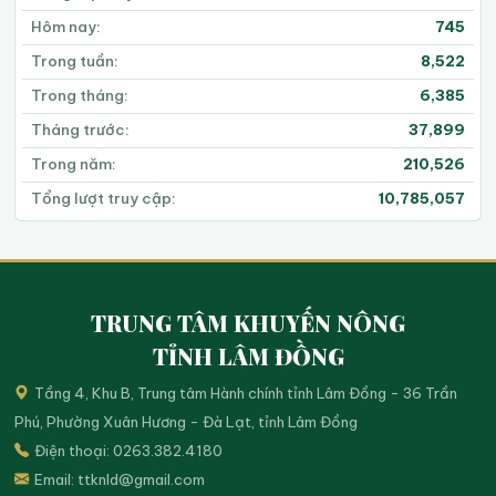
Hôm nay:
745
Trong tuần:
8,522
Trong tháng:
6,385
Tháng trước:
37,899
Trong năm:
210,526
Tổng lượt truy cập:
10,785,057
TRUNG TÂM KHUYẾN NÔNG
TỈNH LÂM ĐỒNG
Tầng 4, Khu B, Trung tâm Hành chính tỉnh Lâm Đồng - 36 Trần
Phú, Phường Xuân Hương - Đà Lạt, tỉnh Lâm Đồng
Điện thoại: 0263.382.4180
Email:
ttknld@gmail.com