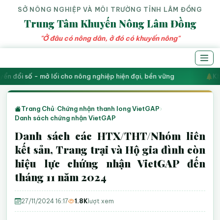
SỞ NÔNG NGHIỆP VÀ MÔI TRƯỜNG TỈNH LÂM ĐỒNG
Trung Tâm Khuyến Nông Lâm Đồng
"Ở đâu có nông dân, ở đó có khuyến nông"
ển đổi số - mở lối cho nông nghiệp hiện đại, bền vững
Kh
Trang Chủ
›
Chứng nhận thanh long VietGAP
›
Danh sách chứng nhận VietGAP
Danh sách các HTX/THT/Nhóm liên
kết sản, Trang trại và Hộ gia đình còn
hiệu lực chứng nhận VietGAP đến
tháng 11 năm 2024
27/11/2024 16:17
1.8K
lượt xem