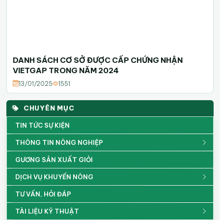
DANH SÁCH CƠ SỞ ĐƯỢC CẤP CHỨNG NHẬN
VIETGAP TRONG NĂM 2024
13/01/2025
1551
CHUYÊN MỤC
TIN TỨC SỰ KIỆN
THÔNG TIN NÔNG NGHIỆP
GƯƠNG SẢN XUẤT GIỎI
DỊCH VỤ KHUYẾN NÔNG
TƯ VẤN, HỎI ĐÁP
TÀI LIỆU KỸ THUẬT