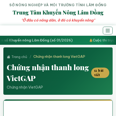
SỞ NÔNG NGHIỆP VÀ MÔI TRƯỜNG TỈNH LÂM ĐỒNG
Trung Tâm Khuyến Nông Lâm Đồng
"Ở đâu có nông dân, ở đó có khuyến nông"
in số Khuyến nông Lâm Đồng (số 01/2026)
Cuộc thi trực 
Chứng nhận thanh long VietGAP
Trang chủ
Chứng nhận thanh long
12 bài
viết
VietGAP
Chứng nhận VietGAP