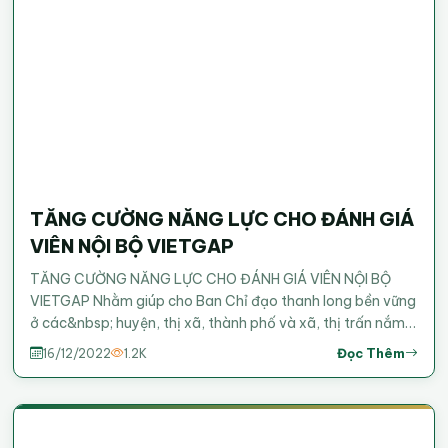
TĂNG CƯỜNG NĂNG LỰC CHO ĐÁNH GIÁ
VIÊN NỘI BỘ VIETGAP
TĂNG CƯỜNG NĂNG LỰC CHO ĐÁNH GIÁ VIÊN NỘI BỘ
VIETGAP Nhằm giúp cho Ban Chỉ đạo thanh long bền vững
ở các&nbsp; huyện, thị xã, thành phố và xã, thị trấn nắm
rõ các yêu cầu của tiêu chuẩn VietGAP tại Tiêu chuẩn Kỹ
Đọc Thêm
16/12/2022
1.2K
thuật Quốc gia TCVN 11892-1: 2017, và thực hiện tốt công
tác hướng dẫn hỗ trợ cho người nông dân thực hiện sản
xuất thanh long theo tiêu chuẩn VietGAP trên địa bàn Tỉnh
đáp ứng nâng cao chất lượng sản phẩm thanh long Bình