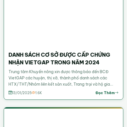
DANH SÁCH CƠ SỞ ĐƯỢC CẤP CHỨNG
NHẬN VIETGAP TRONG NĂM 2024
Trung tâm Khuyến nông xin được thông báo đến BCĐ
VietGAP các huyện, thị xã, thành phố danh sách các
HTX/THT/Nhóm liên kết sản xuất, Trang trại và hộ gia
đình đã được chứng nhận VietGAP&nbsp;được cấp chứng
Đọc Thêm
13/01/2025
1.6K
nhận trong năm 2024. Xem danh sách chi tiết tại đây.