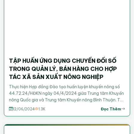
TẬP HUẤN ỨNG DỤNG CHUYỂN ĐỔI SỐ
TRONG QUẢN LÝ, BÁN HÀNG CHO HỢP
TÁC XÃ SẢN XUẤT NÔNG NGHIỆP
Thực hiện Hợp đồng Đào tạo huấn luyện khuyến nông số
44.72.24/HĐKN ngày 04/4/2024 giữa Trung tâm Khuyến
nông Quốc gia và Trung tâm Khuyến nông Bình Thuận. Từ
ngày 22 tháng 5 đến 24 tháng 5 năm 2024, tại Khách sạn
Đọc Thêm
12/06/2024
1.3K
Bình Minh, Trung tâm Khuyến nông Bình Thuận đã tổ chức
lớp tập huấn “Ứng dụng chuyển đổi số trong quản lý, bán
hàng cho HTX sản xuất nông nghiệp”