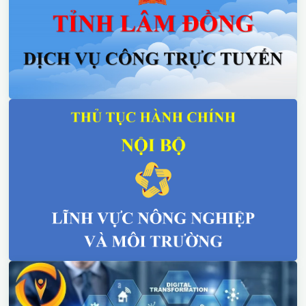
quốc gia TCVN 11892 – 1: 2017 về thực hành nông nghiệp
tốt (VietGAP) – Phần 1: trồng trọt cho cán bộ thực hiện
công tác tư vấn, hướng dẫn VietGAP tại các huyện/xã và
một số nhà đóng gói, nông dân sản xuất thanh long trên
địa bàn 2 huyện. &nbsp;&nbsp; Báo cáo viên trao đổi nội
dung, trình tự thực hiện (Ảnh: DT) Qua buổi tập huấn, các
học viên có sự lắng nghe và trao đổi xoay quanh những
vấn đề liên quan, báo cáo viên đã giúp các&nbsp;học viên
nắm bắt được những yêu cầu trong xây dựng và quản lý
hồ sơ quản lý chất lượng tại cơ sở cũng như quy trình thực
hiện và đăng ký chứng nhận VietGAP. Mặc dù có những
khó khăn nhất định nhưng các địa phương vẫn xác định
chương trình sản xuất thanh long theo tiêu chuẩn VietGAP
là nhiệm vụ chính trị quan trọng và kiên trì với quyết tâm
cao để chỉ đạo thường xuyên nâng cao chất lượng tư vấn
chứng nhận trong sản xuất để hoàn thành chỉ tiêu đề ra
của UBND tỉnh.
&nbsp;&nbsp;&nbsp;&nbsp;&nbsp;&nbsp;&nbsp;&nbsp;&nbsp;
DT