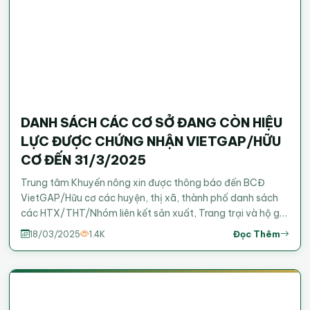
DANH SÁCH CÁC CƠ SỞ ĐANG CÒN HIỆU
LỰC ĐƯỢC CHỨNG NHẬN VIETGAP/HỮU
CƠ ĐẾN 31/3/2025
Trung tâm Khuyến nông xin được thông báo đến BCĐ
VietGAP/Hữu cơ các huyện, thị xã, thành phố danh sách
các HTX/THT/Nhóm liên kết sản xuất, Trang trại và hộ gia
đình đang còn hiệu lực được chứng nhận VietGAP/Hữu cơ
Đọc Thêm
18/03/2025
1.4K
đến ngày 31 tháng 03 năm 2025. Xem danh sách chi tiết
tại đây.