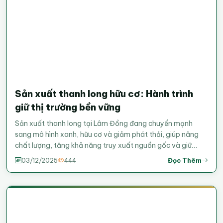
Sản xuất thanh long hữu cơ: Hành trình
giữ thị trường bền vững
Sản xuất thanh long tại Lâm Đồng đang chuyển mạnh
sang mô hình xanh, hữu cơ và giảm phát thải, giúp nâng
chất lượng, tăng khả năng truy xuất nguồn gốc và giữ
vững vị thế của vùng trồng trên thị trường quốc tế.&nbsp;
Đọc Thêm
03/12/2025
444
Nội dung theo video đính
kèm:&nbsp;https://nongnghiepmoitruong.vn/video/san-
xuat-thanh-long-huu-co-hanh-trinh-giu-thi-truong-
ben-vung-tv787566.html Phạm Hoài - Phương Chi
(nguồn: nongnghiepmoitruong.vn)