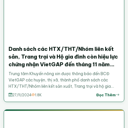
Danh sách các HTX/THT/Nhóm liên kết
sản, Trang trại và Hộ gia đình còn hiệu lực
chứng nhận VietGAP đến tháng 11 năm
2024
Trung tâm Khuyến nông xin được thông báo đến BCĐ
VietGAP các huyện, thị xã, thành phố danh sách các
HTX/THT/Nhóm liên kết sản xuất, Trang trại và hộ gia
đình đã được chứng nhận VietGAP và giấy chứng nhận sẽ
Đọc Thêm
27/11/2024
1.8K
hết hiệu lực đến cuối tháng 11 năm 2024. Xem danh sách
chi tiết tại đây.