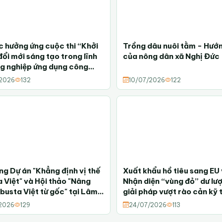
̣c hưởng ứng cuộc thi “Khởi
Trồng dâu nuôi tằm - Hướn
đổi mới sáng tạo trong lĩnh
của nông dân xã Nghị Đức
g nghiệp ứng dụng công
ao năm 2026”
2026
132
10/07/2026
122
ng Dự án "Khẳng định vị thế
Xuất khẩu hồ tiêu sang EU
 Việt" và Hội thảo "Nâng
Nhận diện “vùng đỏ” dư lư
busta Việt từ gốc" tại Lâm
giải pháp vượt rào cản kỹ 
2026
129
24/07/2026
113