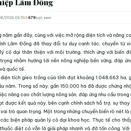
hiệp Lâm Đồng
8/2026 06:51
679
lượt xem
 năm gần đây, cùng với việc mở rộng diện tích và nâng ca
ỉnh Lâm Đồng đã thay đổi tư duy canh tác, chuyển từ v
lý cỏ dại thân thiện với môi trường, thích ứng với biến
trọng nhằm hướng tới nền nông nghiệp bền vững, đáp ứn
và quốc tế.
diện tích gieo trồng của tỉnh đạt khoảng 1.048.663 ha
âu năm. Trong số này, gần 150.000 ha đã được chứng nhậ
iệc nâng cao chất lượng nông sản, đáp ứng nhu cầu trong
t được kết quả này, bên cạnh chính sách hỗ trợ, sự thay
vai trò quan trọng. Một trong những chuyển biến rõ nét là g
các biện pháp quản lý cỏ dại khoa học. Thực tế cho thấy,
thuốc diệt cỏ vẫn là giải pháp nhanh và đỡ tốn công. Với