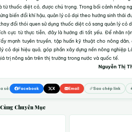
là từ thuốc diệt cỏ, được chú trọng. Trong bối cảnh nông 
 ứng biến đổi khí hậu, quản lý cỏ dại theo hướng sinh thái 
thay đổi thói quen sử dụng thuốc diệt cỏ sang quản lý cỏ d
ích cực từ thực tiễn, đây là hướng đi tất yếu. Để nhân
đẩy mạnh tuyên truyền, tập huấn kỹ thuật cho nông dân,
lý cỏ dại hiệu quả, góp phần xây dựng nền nông nghiệp 
iá trị nông sản trên thị trường trong nước và quốc tế.
Nguyễn Thị T
a sẻ:
Facebook
X
Email
Sao chép link
t Cùng Chuyên Mục