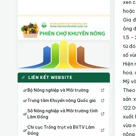
xen c
hoặc 
Gia đ
ông đ
1,5 -
từ đó
số vù
Hiện 
hoa, 
LIÊN KẾT WEBSITE
Mỹ và
Theo 
🌿
Bộ Nông nghiệp và Môi trường
sản 
🌿
Trung tâm Khuyến nông Quốc gia
122.0
Sở Nông nghiệp và Môi trường tỉnh
🌿
xuất 
Lâm Đồng
vừa n
Chi cục Trồng trọt và BVTV Lâm
🌿
Đồng
nông 