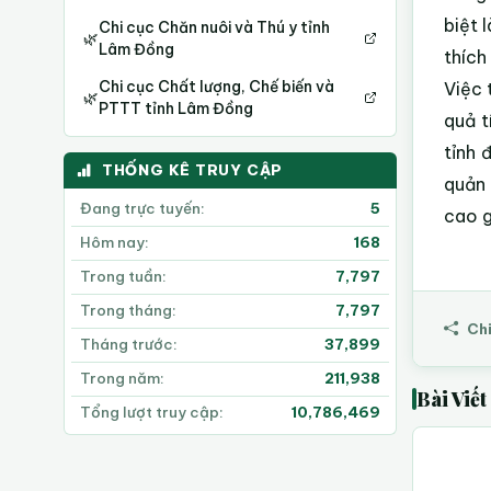
biệt 
Chi cục Chăn nuôi và Thú y tỉnh
🌿
Lâm Đồng
thích
Chi cục Chất lượng, Chế biến và
Việc 
🌿
PTTT tỉnh Lâm Đồng
quả t
tỉnh 
THỐNG KÊ TRUY CẬP
quản 
Đang trực tuyến:
5
cao g
Hôm nay:
168
Trong tuần:
7,797
Trong tháng:
7,797
Chi
Tháng trước:
37,899
Trong năm:
211,938
Bài Viế
Tổng lượt truy cập:
10,786,469