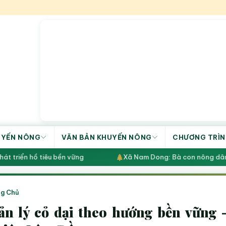
UYẾN NÔNG
VĂN BẢN KHUYẾN NÔNG
CHƯƠNG TRÌN
t triển hồ tiêu bền vững
Xã Nam Dong: Bà con nông dân x
g Chủ
n lý cỏ dại theo hướng bền vững 