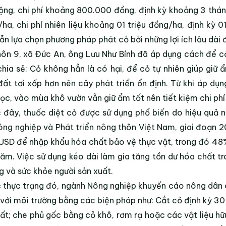
ộng, chi phí khoảng 800.000 đồng, định kỳ khoảng 3 thán
ha, chi phí nhiên liệu khoảng 01 triệu đồng/ha, định kỳ 0
ẫn lựa chọn phương pháp phát cỏ bởi những lợi ích lâu dài đ
hôn 9, xã Đức An, ông Lưu Như Bính đã áp dụng cách để cỏ
hia sẻ: Cỏ không hẳn là có hại, để cỏ tự nhiên giúp giữ 
đất tơi xốp hơn nên cây phát triển ổn định. Từ khi áp 
ọc, vào mùa khô vườn vẫn giữ ẩm tốt nên tiết kiệm chi phí 
 đây, thuốc diệt cỏ được sử dụng phổ biến do hiệu quả 
ông nghiệp và Phát triển nông thôn Việt Nam, giai đoạn 
 USD để nhập khẩu hóa chất bảo vệ thực vật, trong đó 48
ăm. Việc sử dụng kéo dài làm gia tăng tồn dư hóa chất t
g và sức khỏe người sản xuất.
 thực trạng đó, ngành Nông nghiệp khuyến cáo nông dân 
 với môi trường bằng các biện pháp như: Cắt cỏ định kỳ 30
ất; che phủ gốc bằng cỏ khô, rơm rạ hoặc các vật liệu hữ