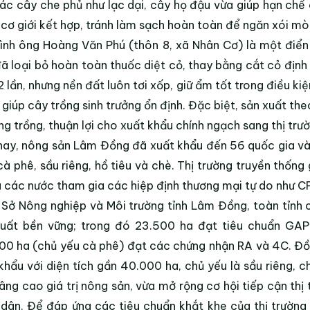
ác cây che phủ như lạc dại, cây họ đậu vừa giúp hạn chế 
cơ giới kết hợp, tránh làm sạch hoàn toàn để ngăn xói mò
ình ông Hoàng Văn Phú (thôn 8, xã Nhân Cơ) là một điển h
ã loại bỏ hoàn toàn thuốc diệt cỏ, thay bằng cắt cỏ định 
 2 lần, nhưng nền đất luôn tơi xốp, giữ ẩm tốt trong điều ki
 giúp cây trồng sinh trưởng ổn định. Đặc biệt, sản xuất t
ng trồng, thuận lợi cho xuất khẩu chính ngạch sang thị trư
nay, nông sản Lâm Đồng đã xuất khẩu đến 56 quốc gia và
cà phê, sầu riêng, hồ tiêu và chè. Thị trường truyền thố
 các nước tham gia các hiệp định thương mại tự do như 
Sở Nông nghiệp và Môi trường tỉnh Lâm Đồng, toàn tỉnh
xuất bền vững; trong đó 23.500 ha đạt tiêu chuẩn GAP
00 ha (chủ yếu cà phê) đạt các chứng nhận RA và 4C. Đồ
khẩu với diện tích gần 40.000 ha, chủ yếu là sầu riêng, 
âng cao giá trị nông sản, vừa mở rộng cơ hội tiếp cận th
dân. Để đáp ứng các tiêu chuẩn khắt khe của thị trường