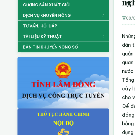
ng
GƯƠNG SẢN XUẤT GIỎI
DỊCH VỤ KHUYẾN NÔNG
08/0
TƯ VẤN, HỎI ĐÁP
Những
TÀI LIỆU KỸ THUẬT
dân t
BẢN TIN KHUYẾN NÔNG SỐ
quản 
quan 
nước 
Tổng 
cây l
cho v
Để đạ
đóng 
bằng 
dụng 