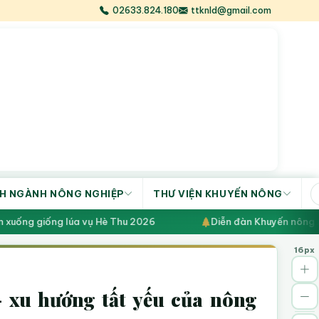
02633.824.180
ttknld@gmail.com
H NGÀNH NÔNG NGHIỆP
THƯ VIỆN KHUYẾN NÔNG
uống giống lúa vụ Hè Thu 2026
Diễn đàn Khuyến nông @ N
16px
- xu hướng tất yếu của nông