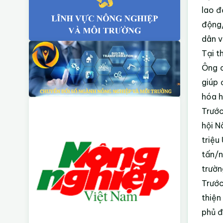
lao đ
động/
dân v
Tại t
Ông c
giúp 
hóa h
Trước
hội N
triệu
tấn/n
trườn
Trước
thiện
phủ đ