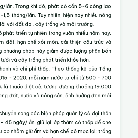
g/lần. Trong khi đó, phát cỏ cần 5-6 công lao
1-1,5 tháng/lần. Tuy nhiên, hiện nay nhiều nông
ối với đất đai, cây trồng và môi trường.
 phát triển tự nhiên trong vườn nhiều năm nay.
ẩm đất, hạn chế xói mòn, cải thiện cấu trúc và
dụng phương pháp này giảm được lượng phân bón
tưới và cây trồng phát triển khỏe hơn.
nhanh và chi phí thấp. Theo thống kê của Tổng
2015 - 2020, mỗi năm nước ta chi từ 500 - 700
% là thuốc diệt cỏ, tương đương khoảng 19.000
rong đất, nước và nông sản, ảnh hưởng đến môi
chuyển sang các biện pháp quản lý cỏ dại thân
 - 45 ngày/lần, giữ lại lớp thảm cỏ thấp để che
u cơ nhằm giữ ẩm và hạn chế cỏ mọc lại; trồng