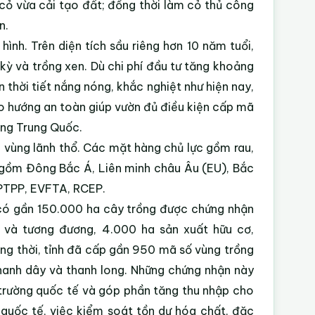
cỏ vừa cải tạo đất; đồng thời làm cỏ thủ công
n.
ình. Trên diện tích sầu riêng hơn 10 năm tuổi,
kỳ và trồng xen. Dù chi phí đầu tư tăng khoảng
ện thời tiết nắng nóng, khắc nghiệt như hiện nay,
heo hướng an toàn giúp vườn đủ điều kiện cấp mã
ờng Trung Quốc.
 vùng lãnh thổ. Các mặt hàng chủ lực gồm rau,
ng gồm Đông Bắc Á, Liên minh châu Âu (EU), Bắc
CPTPP, EVFTA, RCEP.
 có gần 150.000 ha cây trồng được chứng nhận
 và tương đương, 4.000 ha sản xuất hữu cơ,
ng thời, tỉnh đã cấp gần 950 mã số vùng trồng
chanh dây và thanh long. Những chứng nhận này
ị trường quốc tế và góp phần tăng thu nhập cho
 quốc tế, việc kiểm soát tồn dư hóa chất, đặc