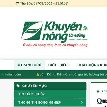
Thứ Sáu, 07/08/2026 • 23:51:57
TRANG CHỦ
GIỚI THIỆU
HOẠT ĐỘNG KH
nh tuần hoàn
Lâm Đồng: Kết nối chuỗi giá trị, hướng tới phá
CHUYÊN MỤC
Tran
TIN TỨC SỰ KIỆN
Quả
THÔNG TIN NÔNG NGHIỆP