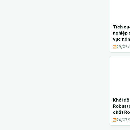
Tích cư
nghiệp 
vực nôn
nghệ c
29/06/
Khởi độ
Robusta
chất Ro
Đồng
24/07/