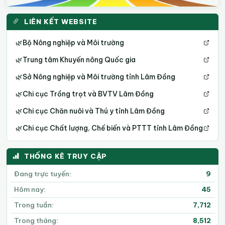
LIÊN KẾT WEBSITE
🌿
Bộ Nông nghiệp và Môi trường
🌿
Trung tâm Khuyến nông Quốc gia
🌿
Sở Nông nghiệp và Môi trường tỉnh Lâm Đồng
🌿
Chi cục Trồng trọt và BVTV Lâm Đồng
🌿
Chi cục Chăn nuôi và Thú y tỉnh Lâm Đồng
🌿
Chi cục Chất lượng, Chế biến và PTTT tỉnh Lâm Đồng
THỐNG KÊ TRUY CẬP
Đang trực tuyến:
9
Hôm nay:
45
Trong tuần:
7,712
Trong tháng:
8,512