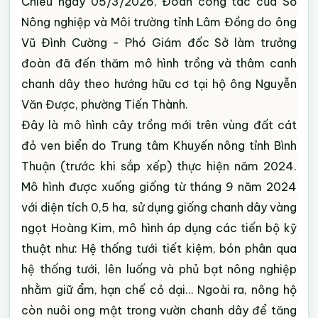
Chiều ngày 05/3/2026, Đoàn công tác của Sở
Nông nghiệp và Môi trường tỉnh Lâm Đồng do ông
Vũ Đình Cường - Phó Giám đốc Sở làm trưởng
đoàn đã đến thăm mô hình trồng và thâm canh
chanh dây theo hướng hữu cơ tại hộ ông Nguyễn
Văn Được, phường Tiến Thành.
Đây là mô hình cây trồng mới trên vùng đất cát
đỏ ven biển do Trung tâm Khuyến nông tỉnh Bình
Thuận (trước khi sắp xếp) thực hiện năm 2024.
Mô hình được xuống giống từ tháng 9 năm 2024
với diện tích 0,5 ha, sử dụng giống chanh dây vàng
ngọt Hoàng Kim, mô hình áp dụng các tiến bộ kỹ
thuật như: Hệ thống tưới tiết kiệm, bón phân qua
hệ thống tưới, lên luống và phủ bạt nông nghiệp
nhằm giữ ẩm, hạn chế cỏ dại… Ngoài ra, nông hộ
còn nuôi ong mật trong vườn chanh dây để tăng