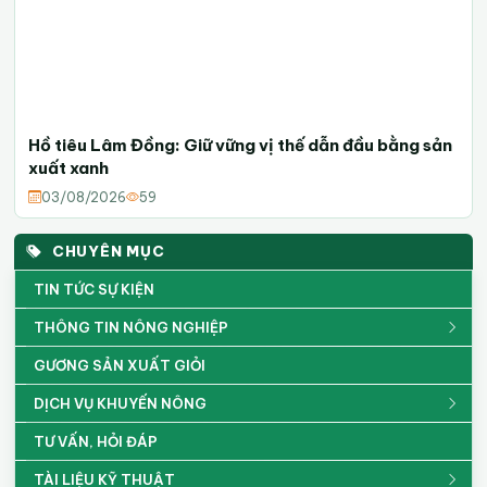
Hồ tiêu Lâm Đồng: Giữ vững vị thế dẫn đầu bằng sản
xuất xanh
03/08/2026
59
CHUYÊN MỤC
TIN TỨC SỰ KIỆN
THÔNG TIN NÔNG NGHIỆP
GƯƠNG SẢN XUẤT GIỎI
DỊCH VỤ KHUYẾN NÔNG
TƯ VẤN, HỎI ĐÁP
TÀI LIỆU KỸ THUẬT