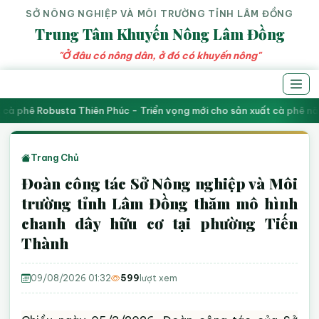
SỞ NÔNG NGHIỆP VÀ MÔI TRƯỜNG TỈNH LÂM ĐỒNG
Trung Tâm Khuyến Nông Lâm Đồng
"Ở đâu có nông dân, ở đó có khuyến nông"
cà phê Robusta Thiên Phúc - Triển vọng mới cho sản xuất cà phê nă
Trang Chủ
Đoàn công tác Sở Nông nghiệp và Môi
trường tỉnh Lâm Đồng thăm mô hình
chanh dây hữu cơ tại phường Tiến
Thành
09/08/2026 01:32
599
lượt xem