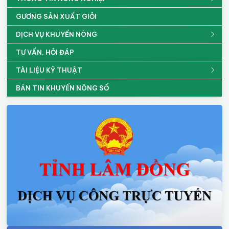
GƯƠNG SẢN XUẤT GIỎI
DỊCH VỤ KHUYẾN NÔNG
TƯ VẤN, HỎI ĐÁP
TÀI LIỆU KỸ THUẬT
BẢN TIN KHUYẾN NÔNG SỐ