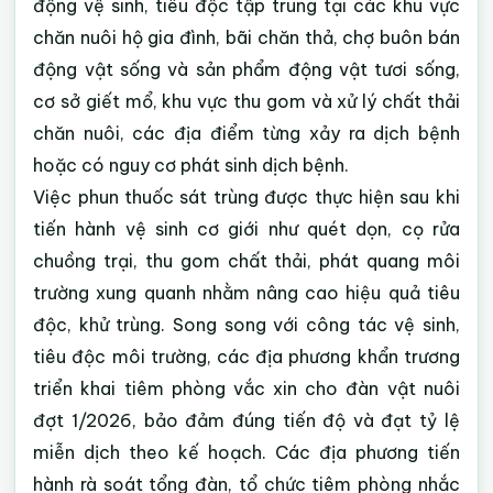
động vệ sinh, tiêu độc tập trung tại các khu vực
chăn nuôi hộ gia đình, bãi chăn thả, chợ buôn bán
động vật sống và sản phẩm động vật tươi sống,
cơ sở giết mổ, khu vực thu gom và xử lý chất thải
chăn nuôi, các địa điểm từng xảy ra dịch bệnh
hoặc có nguy cơ phát sinh dịch bệnh.
Việc phun thuốc sát trùng được thực hiện sau khi
tiến hành vệ sinh cơ giới như quét dọn, cọ rửa
chuồng trại, thu gom chất thải, phát quang môi
trường xung quanh nhằm nâng cao hiệu quả tiêu
độc, khử trùng. Song song với công tác vệ sinh,
tiêu độc môi trường, các địa phương khẩn trương
triển khai tiêm phòng vắc xin cho đàn vật nuôi
đợt 1/2026, bảo đảm đúng tiến độ và đạt tỷ lệ
miễn dịch theo kế hoạch. Các địa phương tiến
hành rà soát tổng đàn, tổ chức tiêm phòng nhắc