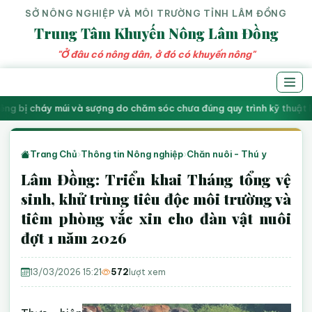
SỞ NÔNG NGHIỆP VÀ MÔI TRƯỜNG TỈNH LÂM ĐỒNG
Trung Tâm Khuyến Nông Lâm Đồng
"Ở đâu có nông dân, ở đó có khuyến nông"
êng bị cháy múi và sượng do chăm sóc chưa đúng quy trình kỹ thuật ha
Trang Chủ
›
Thông tin Nông nghiệp
›
Chăn nuôi - Thú y
Lâm Đồng: Triển khai Tháng tổng vệ
sinh, khử trùng tiêu độc môi trường và
tiêm phòng vắc xin cho đàn vật nuôi
đợt 1 năm 2026
13/03/2026 15:21
572
lượt xem