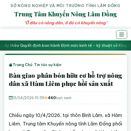
SỞ NÔNG NGHIỆP VÀ MÔI TRƯỜNG TỈNH LÂM ĐỒNG
Trung Tâm Khuyến Nông Lâm Đồng
"Ở đâu có nông dân, ở đó có khuyến nông"
ý dự thảo Quyết định ban hành Định mức kinh tế - kỹ thuật về Khuyế
Trang Chủ
›
Tin tức sự kiện
Bàn giao phân bón hữu cơ hỗ trợ nông
dân xã Hàm Liêm phục hồi sản xuất
13/04/2026 10:39
460
lượt xem
Chiều ngày 10/4/2026, tại thôn Bình Lâm, xã Hàm
Liêm, Trung tâm Khuyến nông tỉnh Lâm Đồng phối