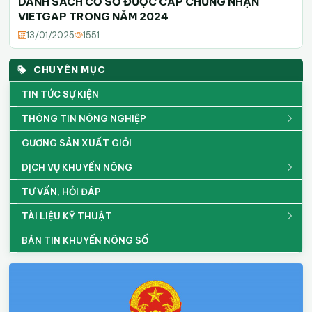
DANH SÁCH CƠ SỞ ĐƯỢC CẤP CHỨNG NHẬN
VIETGAP TRONG NĂM 2024
13/01/2025
1551
CHUYÊN MỤC
TIN TỨC SỰ KIỆN
THÔNG TIN NÔNG NGHIỆP
GƯƠNG SẢN XUẤT GIỎI
DỊCH VỤ KHUYẾN NÔNG
TƯ VẤN, HỎI ĐÁP
TÀI LIỆU KỸ THUẬT
BẢN TIN KHUYẾN NÔNG SỐ