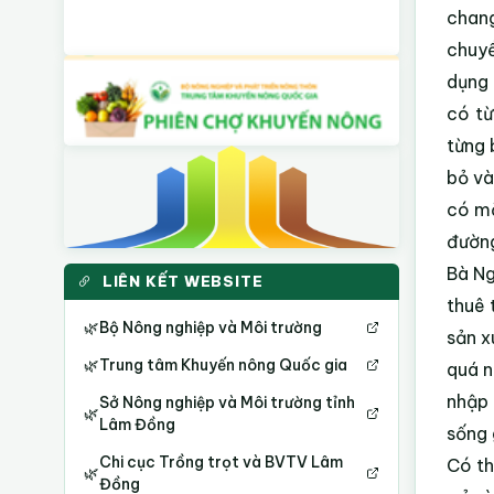
chang
chuyể
dụng 
có từ
từng 
bỏ và
có mặ
đường
Bà Ng
LIÊN KẾT WEBSITE
thuê 
🌿
Bộ Nông nghiệp và Môi trường
sản x
🌿
Trung tâm Khuyến nông Quốc gia
quá n
nhập 
Sở Nông nghiệp và Môi trường tỉnh
🌿
Lâm Đồng
sống 
Chi cục Trồng trọt và BVTV Lâm
Có th
🌿
Đồng