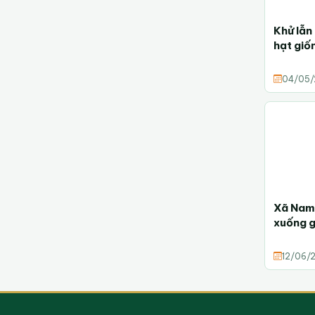
Khử lẫn
hạt giố
04/05/
Xã Nam 
xuống g
12/06/