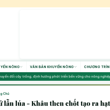
UYẾN NÔNG
VĂN BẢN KHUYẾN NÔNG
CHƯƠNG TRÌN
yển đổi cây trồng, định hướng phát triển bền vững cho nông nghiệp
g Chủ
 lẫn lúa - Khâu then chốt tạo ra hạ