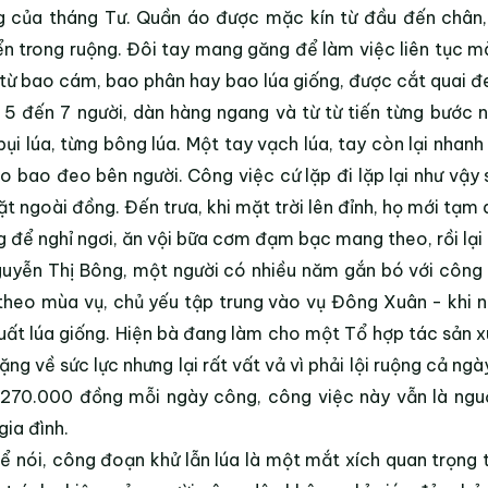
 của tháng Tư. Quần áo được mặc kín từ đầu đến chân, 
n trong ruộng. Đôi tay mang găng để làm việc liên tục mà
từ bao cám, bao phân hay bao lúa giống, được cắt quai 
 5 đến 7 người, dàn hàng ngang và từ từ tiến từng bước
bụi lúa, từng bông lúa. Một tay vạch lúa, tay còn lại nhan
o bao đeo bên người. Công việc cứ lặp đi lặp lại như vậy 
t ngoài đồng. Đến trưa, khi mặt trời lên đỉnh, họ mới tạ
 để nghỉ ngơi, ăn vội bữa cơm đạm bạc mang theo, rồi lại 
uyễn Thị Bông, một người có nhiều năm gắn bó với công vi
theo mùa vụ, chủ yếu tập trung vào vụ Đông Xuân - khi nh
uất lúa giống. Hiện bà đang làm cho một Tổ hợp tác sản x
ặng về sức lực nhưng lại rất vất vả vì phải lội ruộng cả ng
270.000 đồng mỗi ngày công, công việc này vẫn là nguồ
gia đình.
ể nói, công đoạn khử lẫn lúa là một mắt xích quan trọng tr