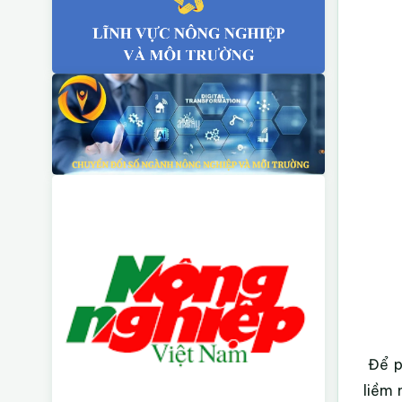
Để p
liềm 