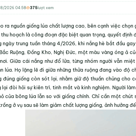
8/2026 04:58
375
lượt xem
o ra nguồn giống lúa chất lượng cao, bên cạnh việc chọn g
 thu hoạch là công đoạn đặc biệt quan trọng, quyết định 
 ngày trung tuần tháng 4/2026, khi nắng hè bắt đầu gay g
 Bắc Ruộng, Đồng Kho, Nghị Đức, một màu vàng óng ả củ
nơi. Giữa cái nắng như đổ lửa, từng nhóm người vẫn miệ
ẫn lúa. Họ lặng lẽ đi giữa những thửa ruộng đang vào độ ch
 đúng giống còn sót lại, nhằm giữ độ thuần chủng cho 
 lại đòi hỏi sự kiên trì, tinh mắt và kinh nghiệm. Người 
hỏ của bông lúa lẫn so với giống chính. Chỉ cần một chút 
trồng ở vụ sau sẽ làm giảm chất lượng giống, ảnh hưởng đế