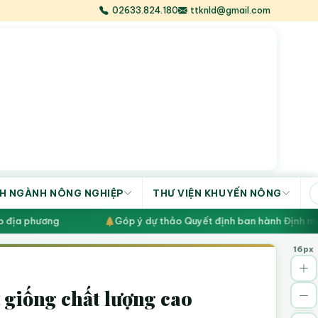
02633.824.180
ttknld@gmail.com
H NGÀNH NÔNG NGHIỆP
THƯ VIỆN KHUYẾN NÔNG
 địa phương
Góp ý dự thảo Quyết định ban hành Định mức 
16px
t giống chất lượng cao