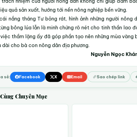
 trách nhiệm của người nông dân không chỉ giúp đảm bả
iệu quả sản xuất, hướng tới nền nông nghiệp bền vững.
cái nắng tháng Tư bỏng rát, hình ảnh những người nông 
từng bông lúa lẫn là minh chứng rõ nét cho tinh thần lao đ
việc thầm lặng ấy đã góp phần tạo nên những mùa vàng bộ
u dài cho bà con nông dân địa phương.
Nguyễn Ngọc Khánh
a sẻ:
Facebook
X
Email
Sao chép link
t Cùng Chuyên Mục