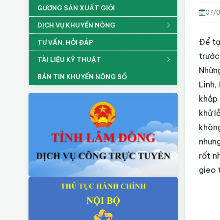
GƯƠNG SẢN XUẤT GIỎI
07/0
DỊCH VỤ KHUYẾN NÔNG
Để tạ
TƯ VẤN, HỎI ĐÁP
trước
TÀI LIỆU KỸ THUẬT
Những
BẢN TIN KHUYẾN NÔNG SỐ
Linh,
khắp 
khử l
không
nhưng
rất n
gieo 