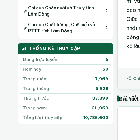
mỉ và
Chi cục Chăn nuôi và Thú y tỉnh
cao h
🌿
Lâm Đồng
Giữa 
Chi cục Chất lượng, Chế biến và
nhặt 
🌿
PTTT tỉnh Lâm Đồng
công 
kế lâ
THỐNG KÊ TRUY CẬP
Đang trực tuyến:
6
Hôm nay:
150
Chi
Trong tuần:
7,969
Trong tháng:
6,928
Bài Viế
Tháng trước:
37,899
Trong năm:
211,069
Tổng lượt truy cập:
10,785,600