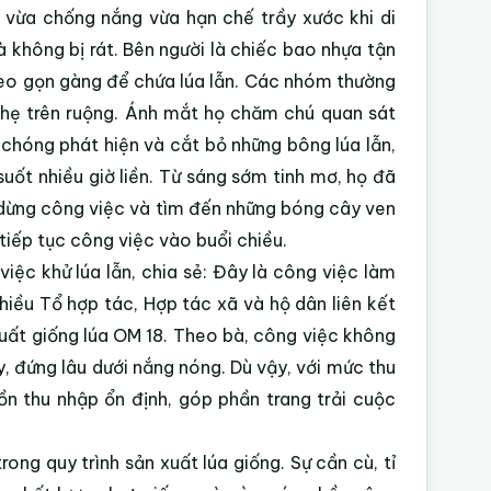
vừa chống nắng vừa hạn chế trầy xước khi di
 không bị rát. Bên người là chiếc bao nhựa tận
đeo gọn gàng để chứa lúa lẫn. Các nhóm thường
 nhẹ trên ruộng. Ánh mắt họ chăm chú quan sát
h chóng phát hiện và cắt bỏ những bông lúa lẫn,
suốt nhiều giờ liền. Từ sáng sớm tinh mơ, họ đã
m dừng công việc và tìm đến những bóng cây ven
tiếp tục công việc vào buổi chiều.
ệc khử lúa lẫn, chia sẻ: Đây là công việc làm
iều Tổ hợp tác, Hợp tác xã và hộ dân liên kết
uất giống lúa OM 18. Theo bà, công việc không
ày, đứng lâu dưới nắng nóng. Dù vậy, với mức thu
n thu nhập ổn định, góp phần trang trải cuộc
ong quy trình sản xuất lúa giống. Sự cần cù, tỉ