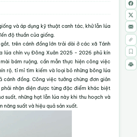
iống và áp dụng kỹ thuật canh tác, khử lẫn lúa
đến độ thuần của giống.
ắt, trên cánh đồng lớn trải dài ở các xã Tánh
a lúa chín vụ Đông Xuân 2025 - 2026 phủ kín
t mài bám ruộng, cần mẫn thực hiện công việc
ín rộ, tỉ mỉ tìm kiếm và loại bỏ những bông lúa
cả cánh đồng. Công việc tưởng chừng đơn giản
làm phải nhận diện được từng đặc điểm khác biệt
sơ suất, những hạt lẫn lúa này khi thu hoạch và
n năng suất và hiệu quả sản xuất.