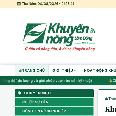
Thứ Năm, 06/08/2026 • 21:58:42
TRANG CHỦ
GIỚI THIỆU
HOẠT ĐỘNG KH
vùng đỏ” dư lượng và giải pháp vượt rào cản kỹ thuật
Chu
CHUYÊN MỤC
Tran
TIN TỨC SỰ KIỆN
Khử
THÔNG TIN NÔNG NGHIỆP