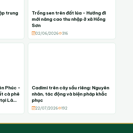
ập trung
Trồng sen trên đất lúa - Hướng đi
mới nâng cao thu nhập ở xã Hồng
Sơn
02/06/2026
316
ên Phúc -
Cadimi trên cây sầu riêng: Nguyên
ất cà phê
nhân, tác động và biện pháp khắc
 tại Lâm
phục
22/07/2026
192