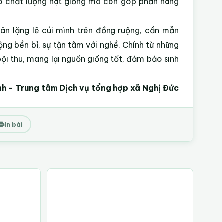
o chất lượng hạt giống mà còn góp phần nâng
dân lặng lẽ cúi mình trên đồng ruộng, cần mẫn
ộng bền bỉ, sự tận tâm với nghề. Chính từ những
i thu, mang lại nguồn giống tốt, đảm bảo sinh
 - Trung tâm Dịch vụ tổng hợp xã Nghị Đức
In bài