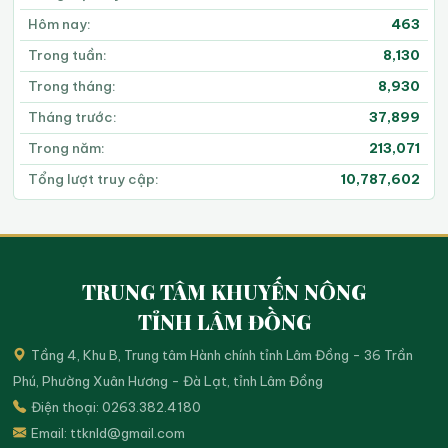
Hôm nay:
463
Trong tuần:
8,130
Trong tháng:
8,930
Tháng trước:
37,899
Trong năm:
213,071
Tổng lượt truy cập:
10,787,602
TRUNG TÂM KHUYẾN NÔNG
TỈNH LÂM ĐỒNG
Tầng 4, Khu B, Trung tâm Hành chính tỉnh Lâm Đồng - 36 Trần
Phú, Phường Xuân Hương - Đà Lạt, tỉnh Lâm Đồng
Điện thoại: 0263.382.4180
Email:
ttknld@gmail.com