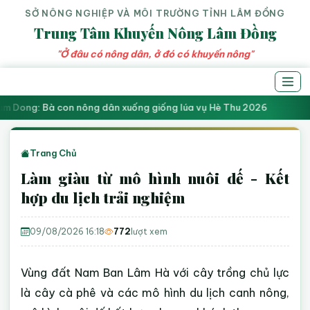
SỞ NÔNG NGHIỆP VÀ MÔI TRƯỜNG TỈNH LÂM ĐỒNG
Trung Tâm Khuyến Nông Lâm Đồng
"Ở đâu có nông dân, ở đó có khuyến nông"
m Dong: Bà con nông dân xuống giống lúa vụ Hè Thu 2026
Trang Chủ
Làm giàu từ mô hình nuôi dế - Kết
hợp du lịch trải nghiệm
09/08/2026 16:18
772
lượt xem
Vùng đất Nam Ban Lâm Hà với cây trồng chủ lực
là cây cà phê và các mô hình du lịch canh nông,