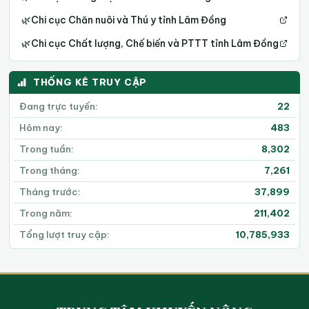
🌿
Chi cục Chăn nuôi và Thú y tỉnh Lâm Đồng
🌿
Chi cục Chất lượng, Chế biến và PTTT tỉnh Lâm Đồng
THỐNG KÊ TRUY CẬP
Đang trực tuyến:
22
Hôm nay:
483
Trong tuần:
8,302
Trong tháng:
7,261
Tháng trước:
37,899
Trong năm:
211,402
Tổng lượt truy cập:
10,785,933