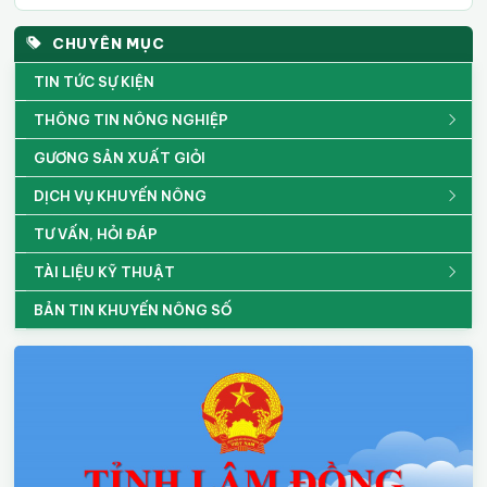
CHUYÊN MỤC
TIN TỨC SỰ KIỆN
THÔNG TIN NÔNG NGHIỆP
GƯƠNG SẢN XUẤT GIỎI
DỊCH VỤ KHUYẾN NÔNG
TƯ VẤN, HỎI ĐÁP
TÀI LIỆU KỸ THUẬT
BẢN TIN KHUYẾN NÔNG SỐ