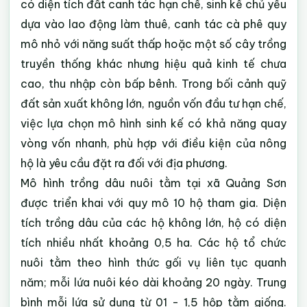
có diện tích đất canh tác hạn chế, sinh kế chủ yếu
dựa vào lao động làm thuê, canh tác cà phê quy
mô nhỏ với năng suất thấp hoặc một số cây trồng
truyền thống khác nhưng hiệu quả kinh tế chưa
cao, thu nhập còn bấp bênh. Trong bối cảnh quỹ
đất sản xuất không lớn, nguồn vốn đầu tư hạn chế,
việc lựa chọn mô hình sinh kế có khả năng quay
vòng vốn nhanh, phù hợp với điều kiện của nông
hộ là yêu cầu đặt ra đối với địa phương.
Mô hình trồng dâu nuôi tằm tại xã Quảng Sơn
được triển khai với quy mô 10 hộ tham gia. Diện
tích trồng dâu của các hộ không lớn, hộ có diện
tích nhiều nhất khoảng 0,5 ha. Các hộ tổ chức
nuôi tằm theo hình thức gối vụ liên tục quanh
năm; mỗi lứa nuôi kéo dài khoảng 20 ngày. Trung
bình mỗi lứa sử dụng từ 01 - 1,5 hộp tằm giống.