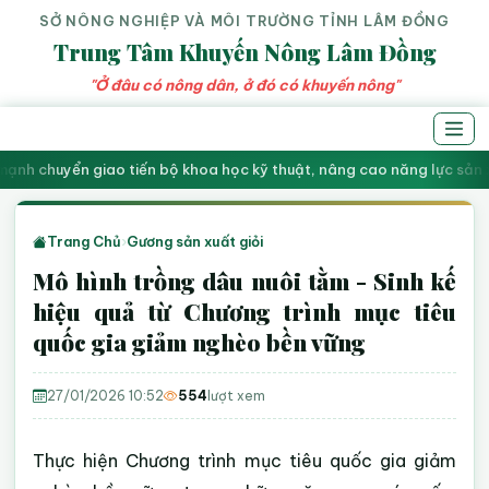
SỞ NÔNG NGHIỆP VÀ MÔI TRƯỜNG TỈNH LÂM ĐỒNG
Trung Tâm Khuyến Nông Lâm Đồng
"Ở đâu có nông dân, ở đó có khuyến nông"
ạnh chuyển giao tiến bộ khoa học kỹ thuật, nâng cao năng lực sản 
Trang Chủ
›
Gương sản xuất giỏi
Mô hình trồng dâu nuôi tằm - Sinh kế
hiệu quả từ Chương trình mục tiêu
quốc gia giảm nghèo bền vững
27/01/2026 10:52
554
lượt xem
Thực hiện Chương trình mục tiêu quốc gia giảm