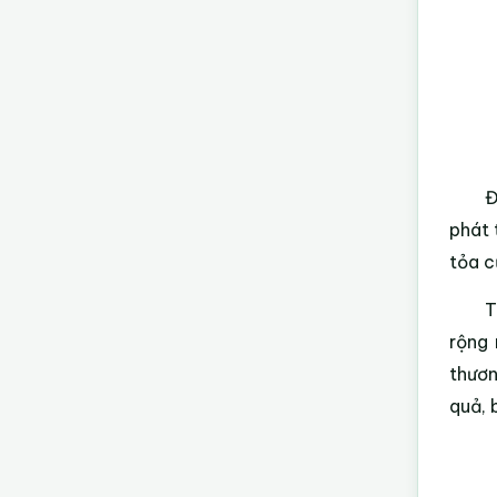
Đ
phát 
tỏa c
T
rộng 
thươn
quả, 