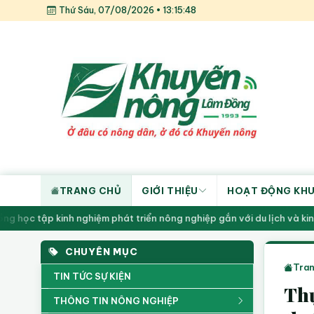
Thứ Sáu, 07/08/2026 • 13:15:49
TRANG CHỦ
GIỚI THIỆU
HOẠT ĐỘNG KH
c tập kinh nghiệm phát triển nông nghiệp gắn với du lịch và kinh t
CHUYÊN MỤC
Tran
TIN TỨC SỰ KIỆN
Th
THÔNG TIN NÔNG NGHIỆP