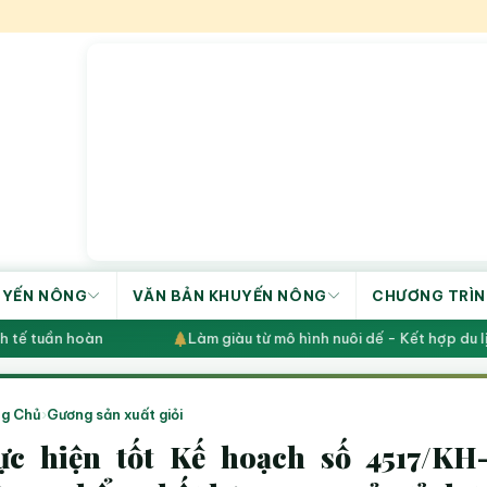
UYẾN NÔNG
VĂN BẢN KHUYẾN NÔNG
CHƯƠNG TRÌN
ế tuần hoàn
Làm giàu từ mô hình nuôi dế - Kết hợp du lịch 
g Chủ
›
Gương sản xuất giỏi
ực hiện tốt Kế hoạch số 4517/KH