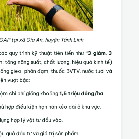
tGAP tại xã Gia An, huyện Tánh Linh
ác quy trình kỹ thuật tiên tiến như
“3 giảm, 3
 tăng năng suất, chất lượng, hiệu quả kinh tế)
iống gieo, phân đạm, thuốc BVTV, nước tưới và
iện vượt bậc:
kiệm chi phí giống khoảng
1,5 triệu đồng/ha
.
hù hợp điều kiện hạn hán kéo dài ở khu vực.
dụng hợp lý vật tư đầu vào.
ệu quả đầu tư và giá trị sản phẩm.