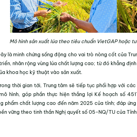
Mô hình sản xuất lúa theo tiêu chuẩn VietGAP hoặc t
ây là minh chứng sống động cho vai trò nòng cốt của Tru
triển, nhân rộng vùng lúa chất lượng cao; từ đó khẳng địn
ủa khoa học kỹ thuật vào sản xuất.
rong thời gian tới, Trung tâm sẽ tiếp tục phối hợp với cá
mô hình, góp phần thực hiện thắng lợi Kế hoạch số 45
g phẩm chất lượng cao đến năm 2025 của tỉnh; đáp ứng m
bền vững theo tinh thần Nghị quyết số 05-NQ/TU của Tỉnh 