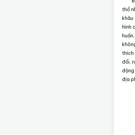
B
thổ n
khâu 
hình 
huấn,
không
thích
đổi, 
động 
địa p