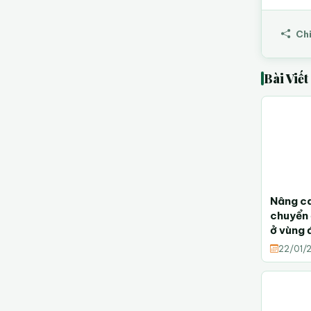
Chi
Bài Viế
Nâng ca
chuyển 
ở vùng 
22/01/