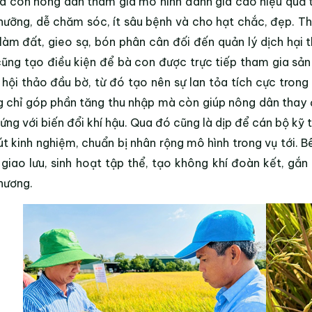
à con nông dân tham gia mô hình đánh giá cao hiệu quả th
hưỡng, dễ chăm sóc, ít sâu bệnh và cho hạt chắc, đẹp. 
làm đất, gieo sạ, bón phân cân đối đến quản lý dịch hại 
cũng tạo điều kiện để bà con được trực tiếp tham gia sản
 hội thảo đầu bờ, từ đó tạo nên sự lan tỏa tích cực tron
 chỉ góp phần tăng thu nhập mà còn giúp nông dân thay 
 ứng với biến đổi khí hậu. Qua đó cũng là dịp để cán bộ kỹ
rút kinh nghiệm, chuẩn bị nhân rộng mô hình trong vụ tới.
giao lưu, sinh hoạt tập thể, tạo không khí đoàn kết, gắ
hương.