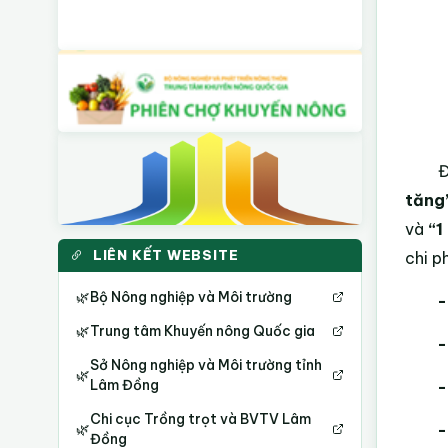
Đ
tăng
và
“1
LIÊN KẾT WEBSITE
chi p
🌿
Bộ Nông nghiệp và Môi trường
-
🌿
Trung tâm Khuyến nông Quốc gia
-
Sở Nông nghiệp và Môi trường tỉnh
🌿
Lâm Đồng
-
Chi cục Trồng trọt và BVTV Lâm
-
🌿
Đồng