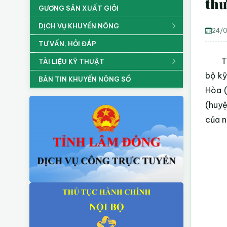
thư
GƯƠNG SẢN XUẤT GIỎI
DỊCH VỤ KHUYẾN NÔNG
24/0
TƯ VẤN, HỎI ĐÁP
T
TÀI LIỆU KỸ THUẬT
bộ kỹ
BẢN TIN KHUYẾN NÔNG SỐ
Hòa (
(huyệ
của n