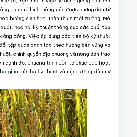
ực tế, đặc biệt là việc sử dụng giống phù hợp
Thông qua mô hình, nông dân được hướng dẫn từ
theo hướng sinh học, thân thiện môi trường. Mô
 xuất, học hỏi kỹ thuật thông qua các buổi tập
g cộng đồng. Việc áp dụng các tiến bộ kỹ thuật
đổi tập quán canh tác theo hướng bền vững và
 thuật, chính quyền địa phương và nông dân trao
 Bên cạnh đó, chương trình còn tổ chức các hoạt
n bó giữa cán bộ kỹ thuật và cộng đồng dân cư