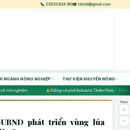
02633.824.180
ttknld@gmail.com
H NGÀNH NÔNG NGHIỆP
THƯ VIỆN KHUYẾN NÔNG
trải nghiệm
Giống cà phê Robusta Thiên Phúc - Triển vọn
16px
-UBND phát triển vùng lúa