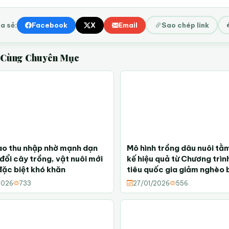
a sẻ:
Facebook
X
Email
Sao chép link
t Cùng Chuyên Mục
o thu nhập nhờ mạnh dạn
Mô hình trồng dâu nuôi tằm
đổi cây trồng, vật nuôi mới
kế hiệu quả từ Chương trì
đặc biệt khó khăn
tiêu quốc gia giảm nghèo 
2026
733
27/01/2026
556