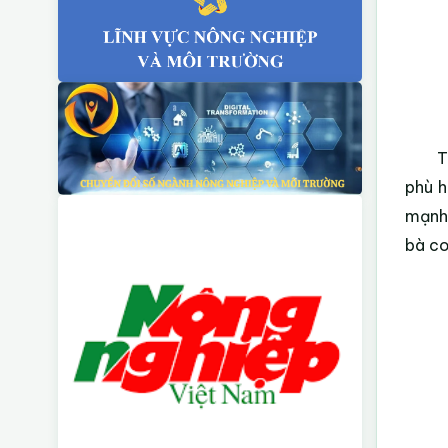
T
phù h
mạnh 
bà co