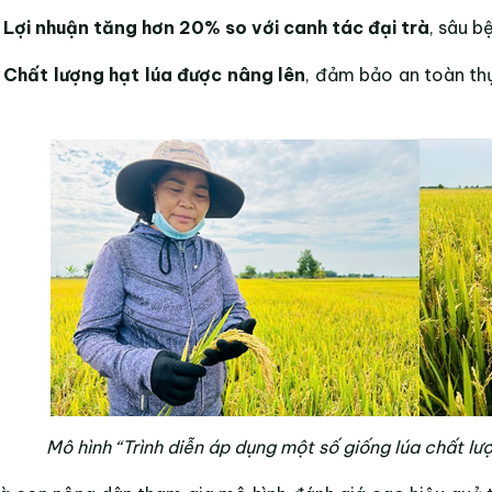
 Lợi nhuận tăng hơn 20% so với canh tác đại trà
, sâu b
 Chất lượng hạt lúa được nâng lên
, đảm bảo an toàn thự
Mô hình “Trình diễn áp dụng một số giống lúa chất l