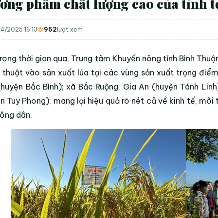
ơng phẩm chất lượng cao của tỉnh t
4/2025 16:13
952
lượt xem
rong thời gian qua, Trung tâm Khuyến nông tỉnh Bình Thuận 
 thuật vào sản xuất lúa tại các vùng sản xuất trọng điểm
huyện Bắc Bình); xã Bắc Ruộng, Gia An (huyện Tánh Linh
n Tuy Phong); mang lại hiệu quả rõ nét cả về kinh tế, môi
ông dân.