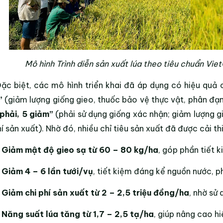
Mô hình Trình diễn sản xuất lúa theo tiêu chuẩn Vie
ặc biệt, các mô hình triển khai đã áp dụng có hiệu quả c
”
(giảm lượng giống gieo, thuốc bảo vệ thực vật, phân đạm;
 phải, 5 giảm”
(phải sử dụng giống xác nhận; giảm lượng g
hí sản xuất). Nhờ đó, nhiều chỉ tiêu sản xuất đã được cải th
 Giảm mật độ gieo sạ từ 60 – 80 kg/ha
, góp phần tiết 
 Giảm 4 – 6 lần tưới/vụ
, tiết kiệm đáng kể nguồn nước, p
 Giảm chi phí sản xuất từ 2 – 2,5 triệu đồng/ha
, nhờ sử 
 Năng suất lúa tăng từ 1,7 – 2,5 tạ/ha
, giúp nâng cao hi