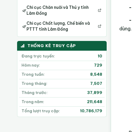
-
Chi cục Chăn nuôi và Thú y tỉnh
🌿
Lâm Đồng
-
Chi cục Chất lượng, Chế biến và
🌿
dùng.
PTTT tỉnh Lâm Đồng
THỐNG KÊ TRUY CẬP
Đang trực tuyến:
10
Hôm nay:
729
Trong tuần:
8,548
Trong tháng:
7,507
Tháng trước:
37,899
Trong năm:
211,648
Tổng lượt truy cập:
10,786,179