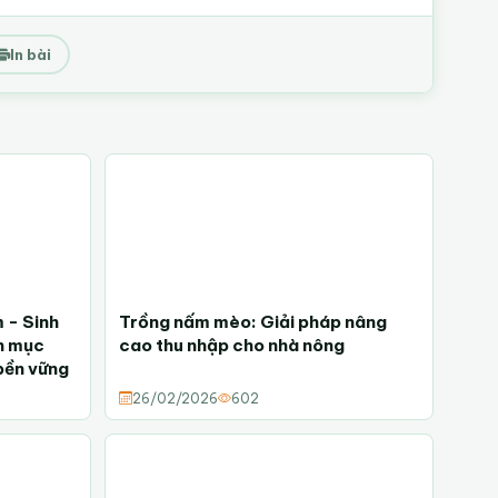
In bài
 - Sinh
Trồng nấm mèo: Giải pháp nâng
nh mục
cao thu nhập cho nhà nông
bền vững
26/02/2026
602