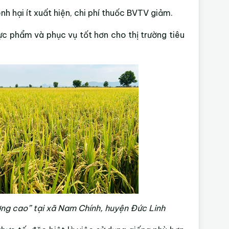
ệnh hại ít xuất hiện, chi phí thuốc BVTV giảm.
c phẩm và phục vụ tốt hơn cho thị trường tiêu
ượng cao” tại xã Nam Chính, huyện Đức Linh