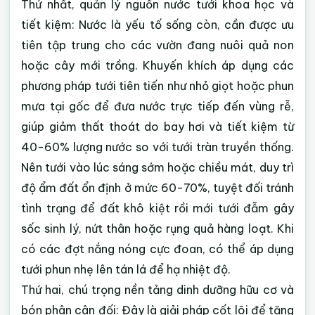
Thứ nhất, quản lý nguồn nước tưới khoa học và
tiết kiệm: Nước là yếu tố sống còn, cần được ưu
tiên tập trung cho các vườn đang nuôi quả non
hoặc cây mới trồng. Khuyến khích áp dụng các
phương pháp tưới tiên tiến như nhỏ giọt hoặc phun
mưa tại gốc để đưa nước trực tiếp đến vùng rễ,
giúp giảm thất thoát do bay hơi và tiết kiệm từ
40-60% lượng nước so với tưới tràn truyền thống.
Nên tưới vào lúc sáng sớm hoặc chiều mát, duy trì
độ ẩm đất ổn định ở mức 60-70%, tuyệt đối tránh
tình trạng để đất khô kiệt rồi mới tưới đẫm gây
sốc sinh lý, nứt thân hoặc rụng quả hàng loạt. Khi
có các đợt nắng nóng cực đoan, có thể áp dụng
tưới phun nhẹ lên tán lá để hạ nhiệt độ.
Thứ hai, chú trọng nền tảng dinh dưỡng hữu cơ và
bón phân cân đối: Đây là giải pháp cốt lõi để tăng