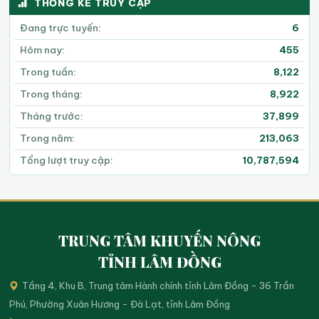
THỐNG KÊ TRUY CẬP
Đang trực tuyến:
6
Hôm nay:
455
Trong tuần:
8,122
Trong tháng:
8,922
Tháng trước:
37,899
Trong năm:
213,063
Tổng lượt truy cập:
10,787,594
TRUNG TÂM KHUYẾN NÔNG
TỈNH LÂM ĐỒNG
Tầng 4, Khu B, Trung tâm Hành chính tỉnh Lâm Đồng - 36 Trần
Phú, Phường Xuân Hương - Đà Lạt, tỉnh Lâm Đồng