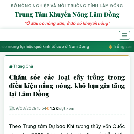
SỞ NÔNG NGHIỆP VÀ MÔI TRƯỜNG TỈNH LÂM ĐỒNG
Trung Tâm Khuyến Nông Lâm Đồng
"Ở đâu có nông dân, ở đó có khuyến nông"
béo mang lại hiệu quả kinh tế cao ở Nam Dong
Trồng sen t
Trang Chủ
Chăm sóc các loại cây trồng trong
điều kiện nắng nóng, khô hạn gia tăng
tại Lâm Đồng
09/08/2026 15:54
1.2K
lượt xem
Theo Trung tâm Dự báo Khí tượng thủy văn Quốc