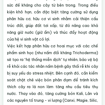
sức đề kháng cho cây từ bên trong. Trong điều
kiện khô hạn, cần đặc biệt tăng cường sử dụng
phân hữu cơ, hữu cơ vi sinh nhằm cải thiện cấu
trúc đất, giúp đất tơi xốp, từ đó nâng cao khả
năng giữ nước (giữ ẩm) và thúc đẩy hoạt động
của hệ vi sinh vật có lợi.
Việc kết hợp phân hữu cơ hoai mục với các chế
phẩm sinh học (như nấm đối kháng Trichoderma)
sẽ tạo ra “hệ thống miễn dịch” tự nhiên, bảo vệ bộ
rễ khỏi các tác nhân nấm bệnh gây thối rễ khi cây
bị suy yếu do stress nhiệt. Bên cạnh đó, cần kiểm
soát chặt chẽ việc bón phân đạm để tránh kích
thích cây ra lá non làm tăng nhu cầu tiêu thụ
nước. Thay vào đó, tăng cường bón Kali, Lân và
các nguyên tố trung - vi lượng (Canxi, Magie, Silic,