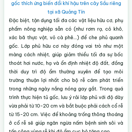
gốc thích ứng biến đổi khí hậu trên cây Sầu riêng
tại xã Quảng Tín
Đặc biệt, tận dụng tối đa các vật liệu hữu cơ, phụ
phẩm nông nghiệp sẵn có (như rơm rạ, cỏ khô,
xác bã thực vật, vỏ cà phê...) để che phủ quanh
gốc. Lớp phủ hữu cơ này đóng vai trò như một
màng cách nhiệt, giúp giảm thiểu tối đa sự bốc
thoát hơi nước, hạ và ổn định nhiệt độ đất, đồng
thời duy trì độ ẩm thường xuyên để tạo môi
trường thuận lợi nhất cho bộ rễ cám phát triển
trong những ngày nắng nóng gay gắt. Trong quá
trình thực hiện tủ gốc, lưu ý rải lớp phủ với độ dày
vừa phải từ 10-20 cm và bắt buộc phải cách cổ rễ
từ 15-20 cm. Việc để khoảng trống thông thoáng
ở cổ rễ sẽ giúp ngăn ngừa nấm bệnh sinh sôi và
tấn công vùng rễ khi độ ẩm cục bộ tăng cao.