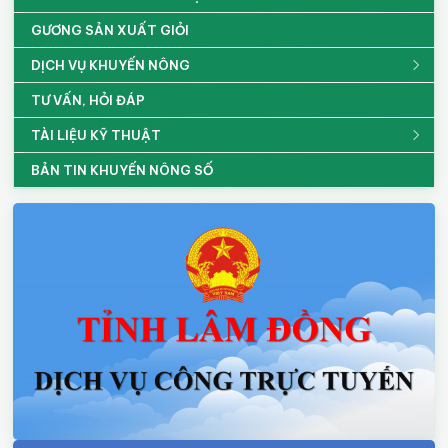
GƯƠNG SẢN XUẤT GIỎI
DỊCH VỤ KHUYẾN NÔNG
TƯ VẤN, HỎI ĐÁP
TÀI LIỆU KỸ THUẬT
BẢN TIN KHUYẾN NÔNG SỐ