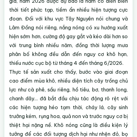
gia, năm 2026 được dự báo là năm có diễn biến
thời tiết phức tạp, tiềm ẩn nhiều hiện tượng cực
đoan. Đối với khu vực Tây Nguyên nói chung và
Lâm Đồng nói riêng, nắng nóng có xu hướng xuất
hiện sớm hơn, cường độ gay gắt và kéo dài hơn so
với trung bình nhiều năm, đồng thời lượng mưa
phân bố không đều dẫn đến nguy cơ khô hạn,
thiếu nước cục bộ từ tháng 4 đến tháng 6/2026.
Thực tế sản xuất cho thấy, bước vào giai đoạn
cao điểm mùa khô, nhiều diện tích cây trồng chủ
lực như cà phê, sầu riêng, hồ tiêu, bơ, thanh long,
chanh dây… đã bắt đầu chịu tác động rõ rệt với
các hiện tượng héo tạm thời, cháy lá, cây sinh
trưởng kém, rụng hoa, quả non và trước nguy cơ bị
thiệt hại nặng nề. Khô nóng cũng là điều kiện lý
tưởng để các đối tượng dịch hại như nhện đỏ, bọ