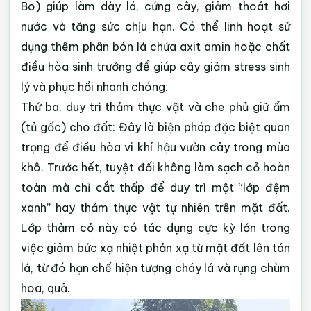
Bo) giúp làm dày lá, cứng cây, giảm thoát hơi
nước và tăng sức chịu hạn. Có thể linh hoạt sử
dụng thêm phân bón lá chứa axit amin hoặc chất
điều hòa sinh trưởng để giúp cây giảm stress sinh
lý và phục hồi nhanh chóng.
Thứ ba, duy trì thảm thực vật và che phủ giữ ẩm
(tủ gốc)
cho đất: Đây là biện pháp đặc biệt quan
trọng để điều hòa vi khí hậu vườn cây trong mùa
khô. Trước hết, tuyệt đối không làm sạch cỏ hoàn
toàn mà chỉ cắt thấp để duy trì một “lớp đệm
xanh” hay thảm thực vật tự nhiên trên mặt đất.
Lớp thảm cỏ này có tác dụng cực kỳ lớn trong
việc giảm bức xạ nhiệt phản xạ từ mặt đất lên tán
lá, từ đó hạn chế hiện tượng cháy lá và rụng chùm
hoa, quả.