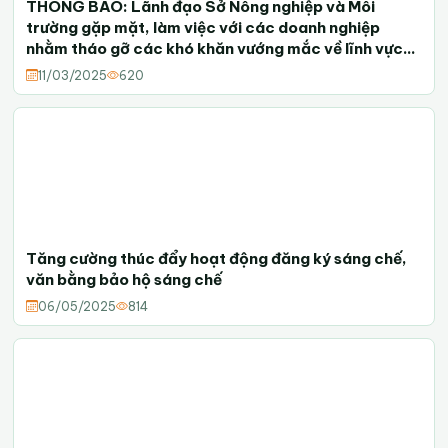
THÔNG BÁO: Lãnh đạo Sở Nông nghiệp và Môi
trường gặp mặt, làm việc với các doanh nghiệp
nhằm tháo gỡ các khó khăn vướng mắc về lĩnh vực
nông nghiệp và môi trường định kỳ hàng tháng trong
11/03/2025
620
năm 2025
Tăng cường thúc đẩy hoạt động đăng ký sáng chế,
văn bằng bảo hộ sáng chế
06/05/2025
814