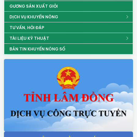
GƯƠNG SẢN XUẤT GIỎI
DỊCH VỤ KHUYẾN NÔNG
TƯ VẤN, HỎI ĐÁP
TÀI LIỆU KỸ THUẬT
BẢN TIN KHUYẾN NÔNG SỐ